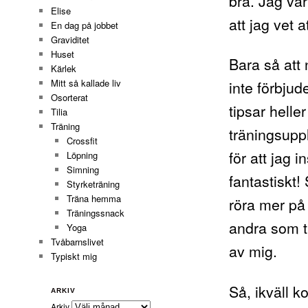
bra. Jag var
Elise
att jag vet 
En dag på jobbet
Graviditet
Huset
Bara så att 
Kärlek
inte förbjud
Mitt så kallade liv
Osorterat
tipsar helle
Tilia
Träning
träningsupp
Crossfit
för att jag i
Löpning
Simning
fantastiskt!
Styrketräning
Träna hemma
röra mer på 
Träningssnack
andra som tr
Yoga
Tvåbarnslivet
av mig.
Typiskt mig
Så, ikväll 
ARKIV
Arkiv