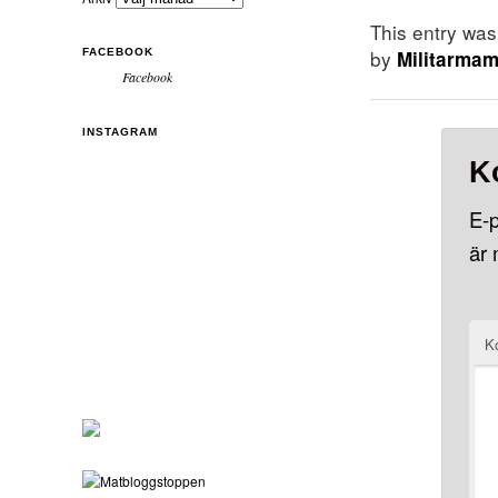
This entry wa
by
Militarma
FACEBOOK
Facebook
INSTAGRAM
K
E-p
är
K