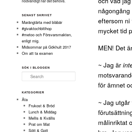
och vad jag t
nödvändigt när det behövs.
någongång i
SENAST SKRIVET
eftersom ni 
Marängtårta med blåbär
#givaktochbitihop
mycket tid p
#metoo och Försvarsmakten,
enligt mig.
MEN! Det är 
Midsommar på Gökhult 2017
Om att ta examen
~ Jag är
int
SÖK I BLOGGEN
motsvarande
Search
för ämnet oc
KATEGORIER
Äta
~ Jag utgår
Frukost & Bröd
förutsättnin
Lunch & Middag
Mellis & Kvällis
målinriktat 
Prat om Mat
Sött & Gott