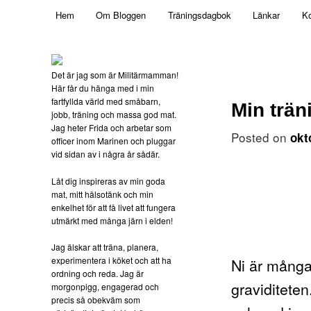
Main menu
Mamma, militär och märkbart obekväm
Hem
Om Bloggen
Träningsdagbok
Länkar
Ko
Skip to primary content
Militärmamman
Det är jag som är Militärmamman!
Här får du hänga med i min
fartfyllda värld med småbarn,
Min trän
jobb, träning och massa god mat.
Jag heter Frida och arbetar som
Posted on
okt
officer inom Marinen och pluggar
vid sidan av i några år sådär.
Låt dig inspireras av min goda
mat, mitt hälsotänk och min
enkelhet för att få livet att fungera
utmärkt med många järn i elden!
Jag älskar att träna, planera,
Ni är många
experimentera i köket och att ha
ordning och reda. Jag är
graviditeten
morgonpigg, engagerad och
precis så obekväm som