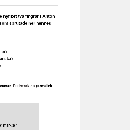
 nyfiket två fingrar i Anton
d som sprutade ner hennes
ter)
fönster)
)
mamman
. Bookmark the
permalink
.
 är märkta
*