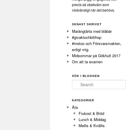
precis så obekväm som
nödvändigt när det behövs.
SENAST SKRIVET
Marängtårta med blåbär
#givaktochbitihop
#metoo och Försvarsmakten,
enligt mig.
Midsommar på Gökhult 2017
Om att ta examen
SÖK I BLOGGEN
Search
KATEGORIER
Äta
Frukost & Bröd
Lunch & Middag
Mellis & Kvällis