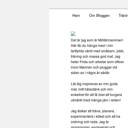
Main menu
Mamma, militär och märkbar
Hem
Om Bloggen
Träni
Skip to primary content
Militärmamm
Det är jag som är Militärmamman!
Här får du hänga med i min
fartfyllda värld med småbarn, jobb,
träning och massa god mat. Jag
heter Frida och arbetar som officer
inom Marinen och pluggar vid
sidan av i några år sådär.
Låt dig inspireras av min goda
mat, mitt hälsotänk och min
enkelhet för att få livet att fungera
utmärkt med många järn i elden!
Jag älskar att träna, planera,
experimentera i köket och att ha
ordning och reda. Jag är
morgonpigg, engagerad och