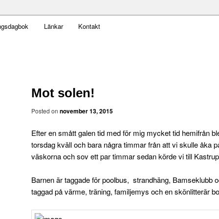
t obekväm
ngsdagbok
Länkar
Kontakt
an
Mot solen!
Posted on
november 13, 2015
Efter en smått galen tid med för mig mycket tid hemifrån bl
torsdag kväll och bara några timmar från att vi skulle åka
väskorna och sov ett par timmar sedan körde vi till Kastrup
Barnen är taggade för poolbus, strandhäng, Bamseklubb och 
taggad på värme, träning, familjemys och en skönlitterär bo