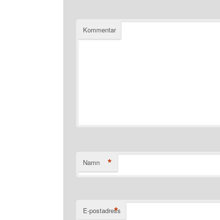
Kommentar
*
Namn
*
E-postadress