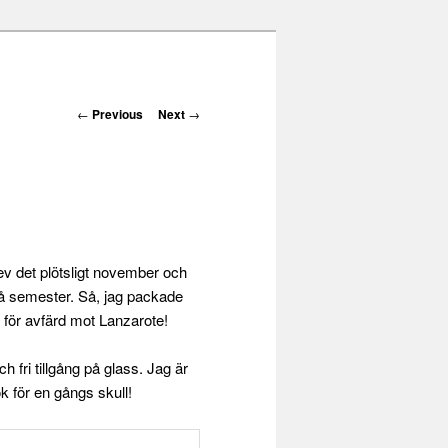
Post navigation
←
Previous
Next
→
ev det plötsligt november och
 på semester. Så, jag packade
 för avfärd mot Lanzarote!
fri tillgång på glass. Jag är
k för en gångs skull!