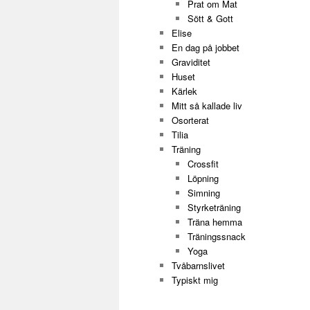
Prat om Mat
Sött & Gott
Elise
En dag på jobbet
Graviditet
Huset
Kärlek
Mitt så kallade liv
Osorterat
Tilia
Träning
Crossfit
Löpning
Simning
Styrketräning
Träna hemma
Träningssnack
Yoga
Tvåbarnslivet
Typiskt mig