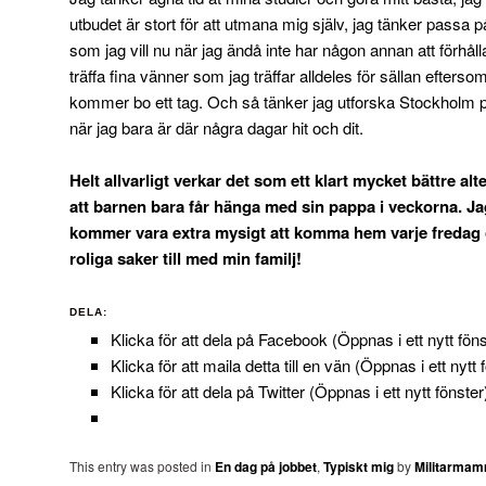
utbudet är stort för att utmana mig själv, jag tänker passa 
som jag vill nu när jag ändå inte har någon annan att förhålla
träffa fina vänner som jag träffar alldeles för sällan efterso
kommer bo ett tag. Och så tänker jag utforska Stockholm på
när jag bara är där några dagar hit och dit.
Helt allvarligt verkar det som ett klart mycket bättre alte
att barnen bara får hänga med sin pappa i veckorna. Ja
kommer vara extra mysigt att komma hem varje fredag 
roliga saker till med min familj!
DELA:
Klicka för att dela på Facebook (Öppnas i ett nytt föns
Klicka för att maila detta till en vän (Öppnas i ett nytt 
Klicka för att dela på Twitter (Öppnas i ett nytt fönster
This entry was posted in
En dag på jobbet
,
Typiskt mig
by
Militarma