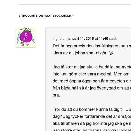
7 THOUGHTS ON “
MOT STOCKHOLM!
”
Ingrid
on
januari 11, 2016 at 11:40
said:
Det är nog precis den inställningen man s
klara av att jobba som ni gör. 🙂
Jag tänker att jag skulle ha dåligt samvete 
inte kan göra eller vara med på. Men om 
det med öppna ögon och är medveten om
från båda håll så är jag övertygad om att 
bra.
Tror du att du kommer kunna ta dig till 
dag? Jag tycker fortfarande det är småjob
åka till affären så jag tror inte jag ska ge m
nån större stad än ”gamla vanliga Uppsa