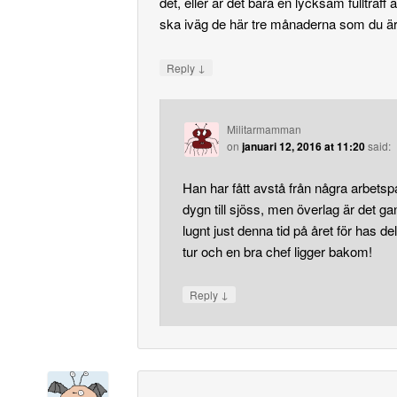
det, eller är det bara en lycksam fullträff a
ska iväg de här tre månaderna som du är
↓
Reply
Militarmamman
on
januari 12, 2016 at 11:20
said:
Han har fått avstå från några arbets
dygn till sjöss, men överlag är det g
lugnt just denna tid på året för has del
tur och en bra chef ligger bakom!
↓
Reply