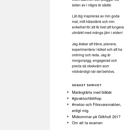
sidan av i några år sådär.
Låt dig inspireras av min goda
mat, mitt hälsotänk och min
enkelhet för att få livet att fungera
utmärkt med många järn i elden!
Jag älskar att träna, planera,
experimentera i köket och att ha
ordning och reda. Jag är
morgonpigg, engagerad och
precis så obekväm som
nödvändigt när det behövs.
SENAST SKRIVET
Marängtårta med blåbär
#givaktochbitihop
#metoo och Försvarsmakten,
enligt mig.
Midsommar på Gökhult 2017
Om att ta examen