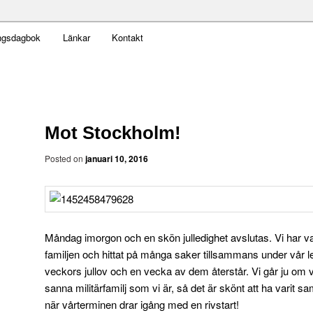
t obekväm
ngsdagbok
Länkar
Kontakt
an
Mot Stockholm!
Posted on
januari 10, 2016
Måndag imorgon och en skön julledighet avslutas. Vi har va
familjen och hittat på många saker tillsammans under vår l
veckors jullov och en vecka av dem återstår. Vi går ju om v
sanna militärfamilj som vi är, så det är skönt att ha varit 
när vårterminen drar igång med en rivstart!