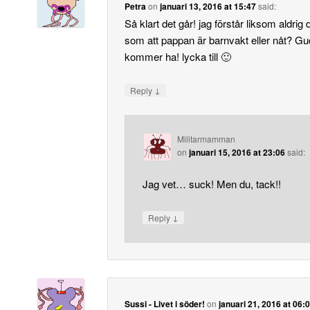
Petra
on
januari 13, 2016 at 15:47
said:
Så klart det går! jag förstår liksom aldrig
som att pappan är barnvakt eller nåt? Gu
kommer ha! lycka till 🙂
↓
Reply
Militarmamman
on
januari 15, 2016 at 23:06
said:
Jag vet… suck! Men du, tack!!
↓
Reply
Sussi - Livet i söder!
on
januari 21, 2016 at 06: