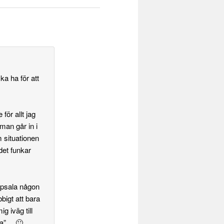
ka ha för att
för allt jag
man går in i
 situationen
det funkar
Uppsala någon
bigt att bara
ig iväg till
la”… 🙂