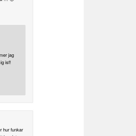
mer jag
g isf!
r hur funkar