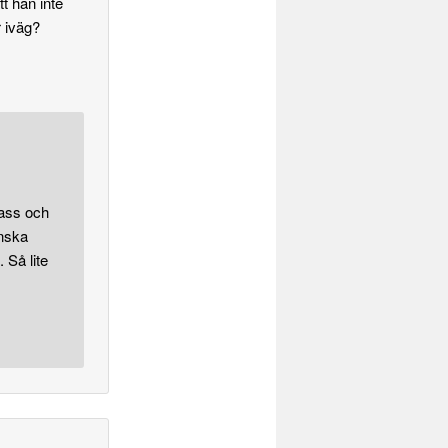
tt han inte
 iväg?
pass och
anska
. Så lite