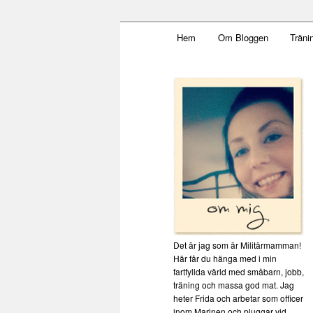
Main menu
Mamma, militär och märkbar
Hem
Om Bloggen
Träni
Skip to primary content
Militärmamm
Det är jag som är Militärmamman!
Här får du hänga med i min
fartfyllda värld med småbarn, jobb,
träning och massa god mat. Jag
heter Frida och arbetar som officer
inom Marinen och pluggar vid