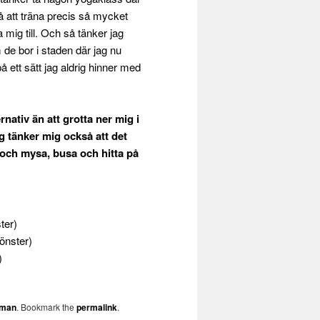
på att träna precis så mycket
 mig till. Och så tänker jag
m de bor i staden där jag nu
 ett sätt jag aldrig hinner med
rnativ än att grotta ner mig i
g tänker mig också att det
och mysa, busa och hitta på
ter)
fönster)
)
mman
. Bookmark the
permalink
.