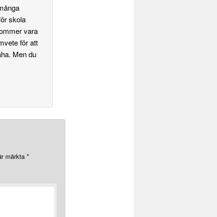
t många
för skola
 kommer vara
mvete för att
 haha. Men du
 är märkta
*