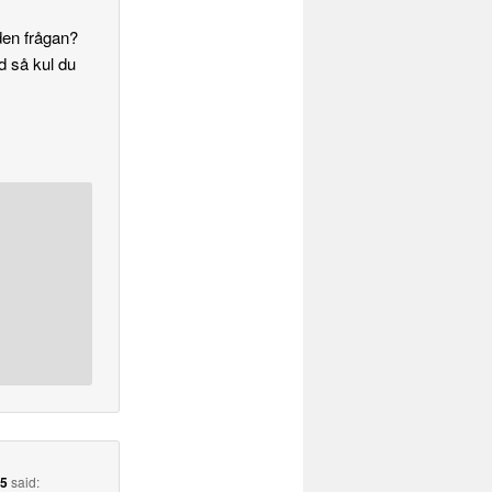
 den frågan?
d så kul du
05
said: