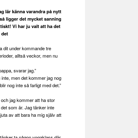
ag lär känna varandra på nytt
 så ligger det mycket sanning
kt! Vi har ju valt att ha det
 det
dla dit under kommande tre
rioder, alltså veckor, men nu
appa, svarar jag.”
g inte, men det kommer jag nog
lir nog inte så farligt med det.”
l och jag kommer att ha stor
 det som är. Jag tänker inte
uta av att bara ha mig själv att
g tänker ta någon yogaklass där