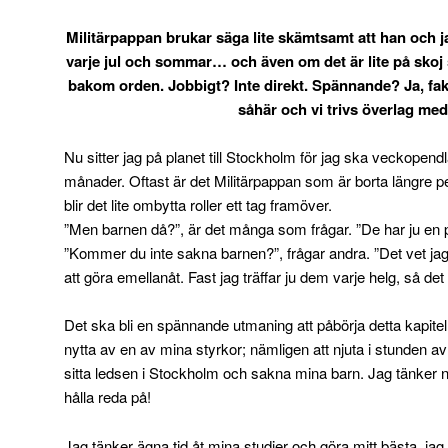
Militärpappan brukar säga lite skämtsamt att han och j
varje jul och sommar… och även om det är lite på skoj
bakom orden. Jobbigt? Inte direkt. Spännande? Ja, faktis
såhär och vi trivs överlag med
Nu sitter jag på planet till Stockholm för jag ska veckopen
månader. Oftast är det Militärpappan som är borta längre pe
blir det lite ombytta roller ett tag framöver.
”Men barnen då?”, är det många som frågar. ”De har ju en p
”Kommer du inte sakna barnen?”, frågar andra. ”Det vet ja
att göra emellanåt. Fast jag träffar ju dem varje helg, så det b
Det ska bli en spännande utmaning att påbörja detta kapite
nytta av en av mina styrkor; nämligen att njuta i stunden av
sitta ledsen i Stockholm och sakna mina barn. Jag tänker nj
hålla reda på!
Jag tänker ägna tid åt mina studier och göra mitt bästa, ja