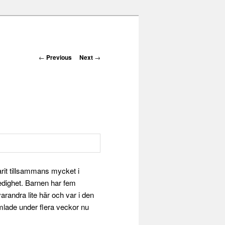
Post navigation
←
Previous
Next
→
rit tillsammans mycket i
edighet. Barnen har fem
arandra lite här och var i den
samlade under flera veckor nu