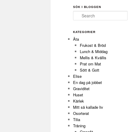
SÖK I BLOGGEN
Search
KATEGORIER
Äta
Frukost & Bröd
Lunch & Middag
Mellis & Kvällis
Prat om Mat
Sött & Gott
Elise
En dag på jobbet
Graviditet
Huset
Kärlek
Mitt så kallade liv
Osorterat
Tilia
Träning
Crossfit