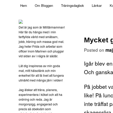
Main menu
Mamma, militär och märkbart obekväm
Hem
Om Bloggen
Träningsdagbok
Länkar
Ko
Skip to primary content
Militärmamman
Det är jag som är Militärmamman!
Här får du hänga med i min
fartfyllda värld med småbarn,
Mycket gj
jobb, träning och massa god mat.
Jag heter Frida och arbetar som
Posted on
maj
officer inom Marinen och pluggar
vid sidan av i några år sådär.
Igår blev e
Låt dig inspireras av min goda
Och ganska 
mat, mitt hälsotänk och min
enkelhet för att få livet att fungera
utmärkt med många järn i elden!
På jobbet var
Jag älskar att träna, planera,
like! På lu
experimentera i köket och att ha
ordning och reda. Jag är
inte träffat
morgonpigg, engagerad och
precis så obekväm som
skagenröra 