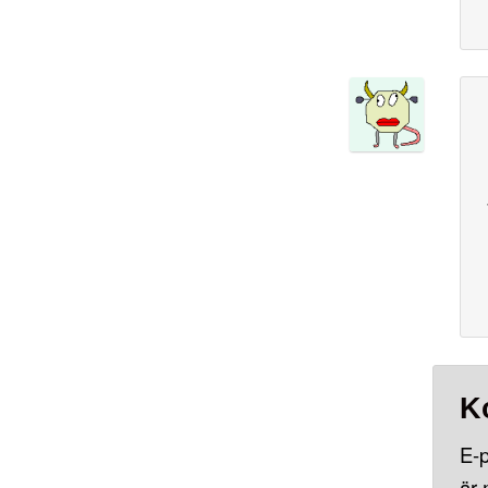
K
E-p
är