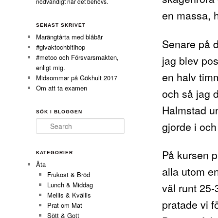
nödvändigt när det behövs.
en massa, h
SENAST SKRIVET
Marängtårta med blåbär
Senare på d
#givaktochbitihop
#metoo och Försvarsmakten,
jag blev pos
enligt mig.
en halv timm
Midsommar på Gökhult 2017
Om att ta examen
och så jag d
Halmstad un
SÖK I BLOGGEN
gjorde i och
Search
På kursen p
KATEGORIER
Äta
alla utom e
Frukost & Bröd
väl runt 25
Lunch & Middag
Mellis & Kvällis
pratade vi f
Prat om Mat
Sött & Gott