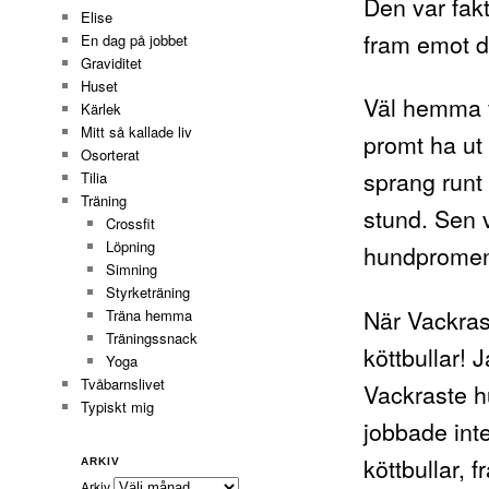
Den var fakt
Elise
fram emot d
En dag på jobbet
Graviditet
Huset
Väl hemma v
Kärlek
Mitt så kallade liv
promt ha ut 
Osorterat
sprang runt 
Tilia
Träning
stund. Sen 
Crossfit
Löpning
hundpromena
Simning
Styrketräning
När Vackras
Träna hemma
Träningssnack
köttbullar! 
Yoga
Tvåbarnslivet
Vackraste hu
Typiskt mig
jobbade inte
köttbullar, 
ARKIV
Arkiv