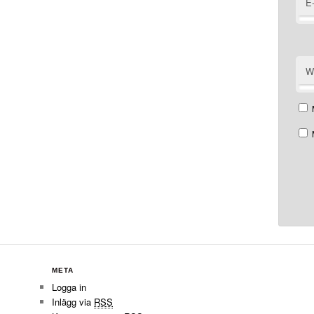
E
W
META
Logga in
Inlägg via
RSS