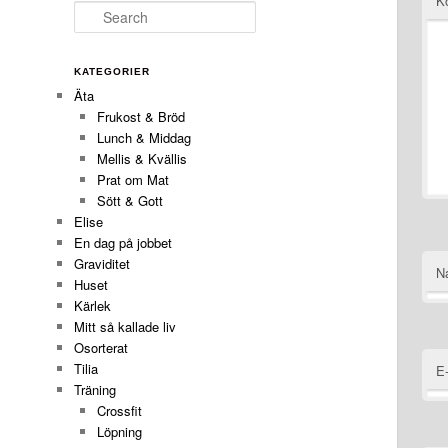
K
Search
KATEGORIER
Äta
Frukost & Bröd
Lunch & Middag
Mellis & Kvällis
Prat om Mat
Sött & Gott
Elise
En dag på jobbet
Graviditet
N
Huset
Kärlek
Mitt så kallade liv
Osorterat
Tilia
E
Träning
Crossfit
Löpning