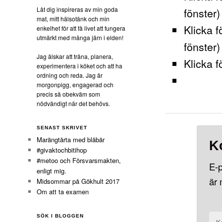
Låt dig inspireras av min goda
fönster)
mat, mitt hälsotänk och min
Klicka f
enkelhet för att få livet att fungera
utmärkt med många järn i elden!
fönster)
Jag älskar att träna, planera,
Klicka f
experimentera i köket och att ha
ordning och reda. Jag är
morgonpigg, engagerad och
precis så obekväm som
nödvändigt när det behövs.
SENAST SKRIVET
Marängtårta med blåbär
K
#givaktochbitihop
#metoo och Försvarsmakten,
E-p
enligt mig.
är
Midsommar på Gökhult 2017
Om att ta examen
SÖK I BLOGGEN