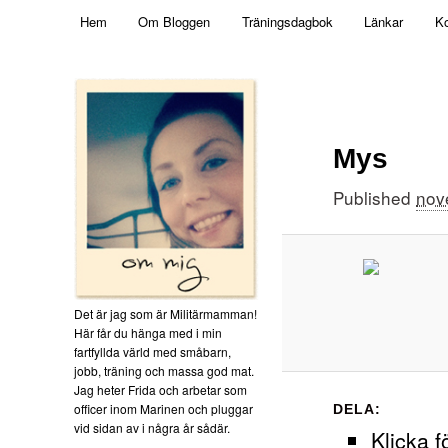
Main menu
Mamma, militär och märkbart obekväm
Hem
Om Bloggen
Träningsdagbok
Länkar
Ko
Skip to primary content
Militärmamman
Mys
Published
nov
Det är jag som är Militärmamman!
Här får du hänga med i min
fartfyllda värld med småbarn,
jobb, träning och massa god mat.
Jag heter Frida och arbetar som
officer inom Marinen och pluggar
DELA:
vid sidan av i några år sådär.
Klicka f