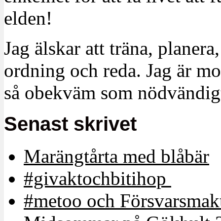
elden!
Jag älskar att träna, planera
ordning och reda. Jag är m
så obekväm som nödvändigt
Senast skrivet
Marängtårta med blåbär
#givaktochbitihop
#metoo och Försvarsmakt