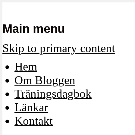
Mamma, militär och märkbart obekvä
Militärmamman
Main menu
Skip to primary content
Hem
Om Bloggen
Träningsdagbok
Länkar
Kontakt