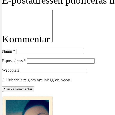
E-postadressen publiceras in
Kommentar
Namn
*
E-postadress
*
Webbplats
Meddela mig om nya inlägg via e-post.