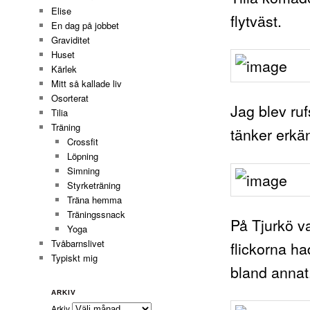
Elise
flytväst.
En dag på jobbet
Graviditet
Huset
Kärlek
Mitt så kallade liv
Osorterat
Jag blev ruf
Tilia
Träning
tänker erkän
Crossfit
Löpning
Simning
Styrketräning
Träna hemma
Träningssnack
På Tjurkö va
Yoga
Tvåbarnslivet
flickorna h
Typiskt mig
bland annat
ARKIV
Arkiv