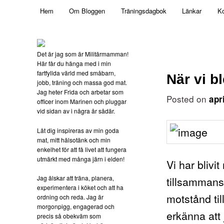
Main menu
Mamma, militär och märkbart obekväm
Hem
Om Bloggen
Träningsdagbok
Länkar
Ko
Skip to primary content
Militärmamman
Det är jag som är Militärmamman!
Här får du hänga med i min
fartfyllda värld med småbarn,
När vi b
jobb, träning och massa god mat.
Jag heter Frida och arbetar som
Posted on
apr
officer inom Marinen och pluggar
vid sidan av i några år sådär.
Låt dig inspireras av min goda
mat, mitt hälsotänk och min
enkelhet för att få livet att fungera
utmärkt med många järn i elden!
Vi har blivi
Jag älskar att träna, planera,
tillsammans 
experimentera i köket och att ha
motstånd til
ordning och reda. Jag är
morgonpigg, engagerad och
erkänna att 
precis så obekväm som