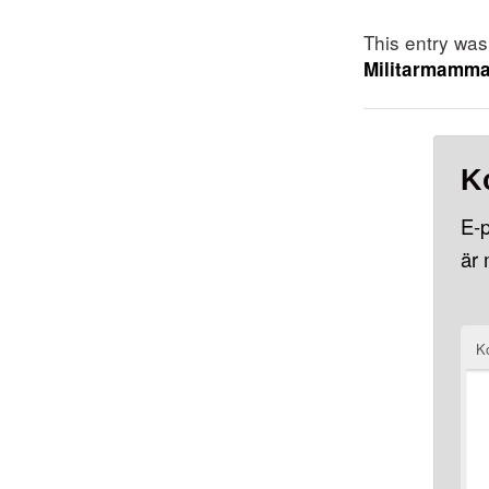
This entry wa
Militarmamm
K
E-p
är
K