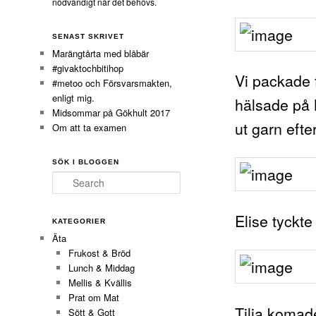
nödvändigt när det behövs.
SENAST SKRIVET
Marängtårta med blåbär
#givaktochbitihop
Vi packade f
#metoo och Försvarsmakten,
enligt mig.
hälsade på 
Midsommar på Gökhult 2017
ut garn efte
Om att ta examen
SÖK I BLOGGEN
Search
Elise tyckt
KATEGORIER
Äta
Frukost & Bröd
Lunch & Middag
Mellis & Kvällis
Prat om Mat
Tilia komade
Sött & Gott