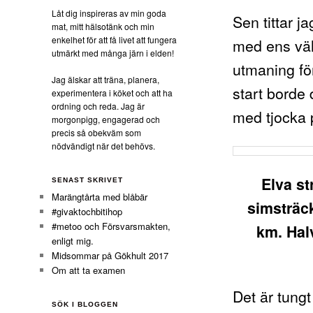
Låt dig inspireras av min goda
Sen tittar j
mat, mitt hälsotänk och min
enkelhet för att få livet att fungera
med ens väld
utmärkt med många järn i elden!
utmaning för
Jag älskar att träna, planera,
start borde d
experimentera i köket och att ha
ordning och reda. Jag är
med tjocka
morgonpigg, engagerad och
precis så obekväm som
nödvändigt när det behövs.
Elva s
SENAST SKRIVET
Marängtårta med blåbär
simsträck
#givaktochbitihop
#metoo och Försvarsmakten,
km. Hal
enligt mig.
Midsommar på Gökhult 2017
Om att ta examen
Det är tungt
SÖK I BLOGGEN