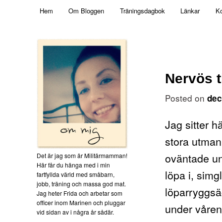
Main menu
Mamma, militär och märkbart obekväm
Hem
Om Bloggen
Träningsdagbok
Länkar
Ko
Skip to primary content
Militärmamman
Nervös t
Posted on
dec
Jag sitter hä
stora utman
oväntade un
Det är jag som är Militärmamman!
Här får du hänga med i min
löpa i, sim
fartfyllda värld med småbarn,
jobb, träning och massa god mat.
löparryggsä
Jag heter Frida och arbetar som
officer inom Marinen och pluggar
under våren
vid sidan av i några år sådär.