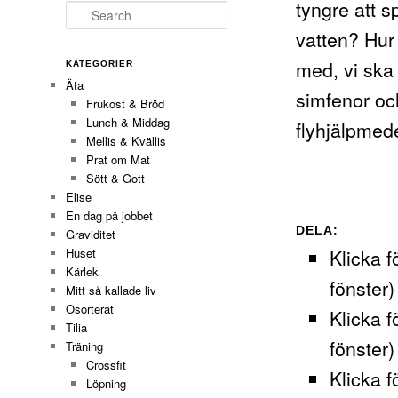
tyngre att s
Search
vatten? Hur
med, vi ska
KATEGORIER
Äta
simfenor oc
Frukost & Bröd
Lunch & Middag
flyhjälpmede
Mellis & Kvällis
Prat om Mat
Sött & Gott
Elise
En dag på jobbet
DELA:
Graviditet
Klicka f
Huset
Kärlek
fönster)
Mitt så kallade liv
Osorterat
Klicka f
Tilia
fönster)
Träning
Crossfit
Klicka f
Löpning