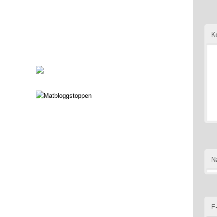
K
N
E