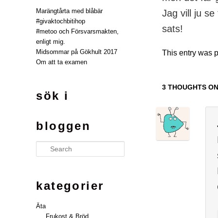
Marängtårta med blåbär
Jag vill ju se
#givaktochbitihop
sats!
#metoo och Försvarsmakten,
enligt mig.
Midsommar på Gökhult 2017
This entry was 
Om att ta examen
3 THOUGHTS ON
sök i
bloggen
Search
kategorier
Äta
Frukost & Bröd