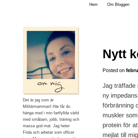
Main menu
Mamma, militär och märkbart obekväm
Hem
Om Bloggen
Skip to primary content
Militärmamman
Nytt 
Posted on
febru
Jag träffade
ny impedans-
Det är jag som är
förbränning 
Militärmamman! Här får du
hänga med i min fartfyllda värld
muskler som 
med småbarn, jobb, träning och
protein för a
massa god mat. Jag heter
Frida och arbetar som officer
mejlat till m