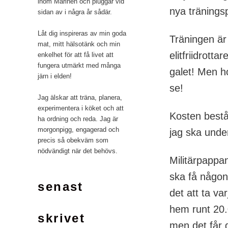
inom Marinen och pluggar vid
nya tränings
sidan av i några år sådär.
Låt dig inspireras av min goda
Träningen är
mat, mitt hälsotänk och min
elitfriidrott
enkelhet för att få livet att
fungera utmärkt med många
galet! Men ho
järn i elden!
se!
Jag älskar att träna, planera,
experimentera i köket och att
Kosten består
ha ordning och reda. Jag är
morgonpigg, engagerad och
jag ska unde
precis så obekväm som
nödvändigt när det behövs.
Militärpappa
ska få någon 
senast
det att ta va
hem runt 20.0
skrivet
men det får gå