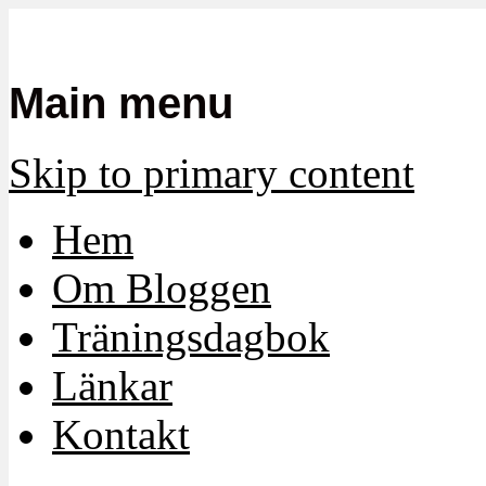
Mamma, militär och märkbart obekvä
Militärmamman
Main menu
Skip to primary content
Hem
Om Bloggen
Träningsdagbok
Länkar
Kontakt