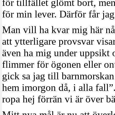
för tillfället glömt bort, m
för min lever. Därför får ja
Man vill ha kvar mig här någ
att ytterligare provsvar visar
även ha mig under uppsikt o
flimmer för ögonen eller on
gick sa jag till barnmorskan
hem imorgon då, i alla fall”
ropa hej förrän vi är över
Mitt nya mål är nu att över