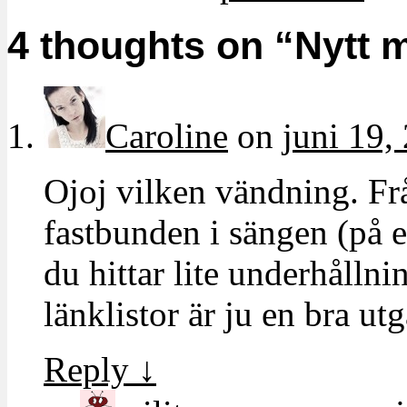
4 thoughts on “
Nytt 
Caroline
on
juni 19,
Ojoj vilken vändning. Frå
fastbunden i sängen (på e
du hittar lite underhålln
länklistor är ju en bra u
Reply
↓