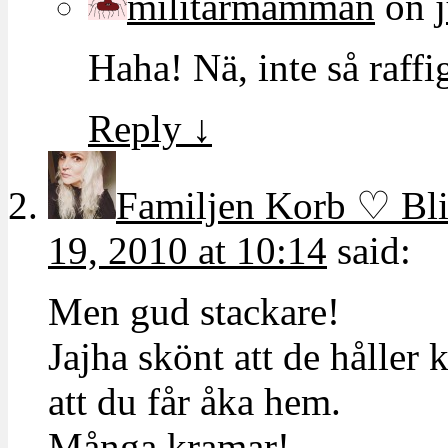
militarmamman
on
Haha! Nä, inte så raff
Reply
↓
Familjen Korb ♡ Bl
19, 2010 at 10:14
said:
Men gud stackare!
Jajha skönt att de håller
att du får åka hem.
Många kramar!