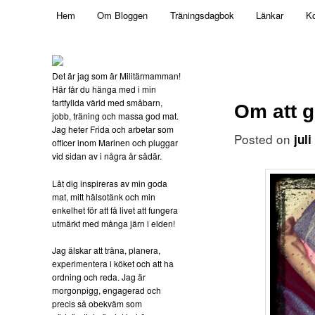
Main menu
Mamma, militär och märkbart obekväm
Hem
Om Bloggen
Träningsdagbok
Länkar
Ko
Skip to primary content
Militärmamman
Det är jag som är Militärmamman!
Här får du hänga med i min
fartfyllda värld med småbarn,
Om att g
jobb, träning och massa god mat.
Jag heter Frida och arbetar som
Posted on
jul
officer inom Marinen och pluggar
vid sidan av i några år sådär.
Låt dig inspireras av min goda
mat, mitt hälsotänk och min
enkelhet för att få livet att fungera
utmärkt med många järn i elden!
Jag älskar att träna, planera,
experimentera i köket och att ha
ordning och reda. Jag är
morgonpigg, engagerad och
precis så obekväm som