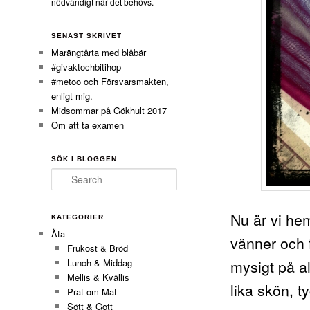
nödvändigt när det behövs.
SENAST SKRIVET
Marängtårta med blåbär
#givaktochbitihop
#metoo och Försvarsmakten,
enligt mig.
Midsommar på Gökhult 2017
Om att ta examen
SÖK I BLOGGEN
Search
Nu är vi he
KATEGORIER
Äta
vänner och f
Frukost & Bröd
mysigt på a
Lunch & Middag
Mellis & Kvällis
lika skön, t
Prat om Mat
Sött & Gott