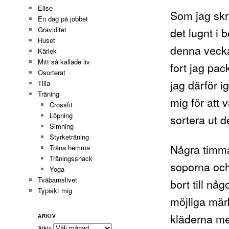
Elise
Som jag skre
En dag på jobbet
det lugnt i 
Graviditet
Huset
denna vecka 
Kärlek
Mitt så kallade liv
fort jag pac
Osorterat
jag därför 
Tilia
Träning
mig för att 
Crossfit
Löpning
sortera ut 
Simning
Styrketräning
Några timma
Träna hemma
Träningssnack
soporna och
Yoga
Tvåbarnslivet
bort till nå
Typiskt mig
möjliga mär
kläderna me
ARKIV
Arkiv