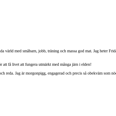
da värld med småbarn, jobb, träning och massa god mat. Jag heter Frid
 att få livet att fungera utmärkt med många järn i elden!
ing och reda. Jag är morgonpigg, engagerad och precis så obekväm som nö