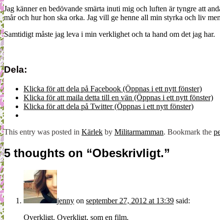
Jag känner en bedövande smärta inuti mig och luften är tyngre att an
mår och hur hon ska orka. Jag vill ge henne all min styrka och liv men 
Samtidigt måste jag leva i min verklighet och ta hand om det jag har.
Dela:
Klicka för att dela på Facebook (Öppnas i ett nytt fönster)
Klicka för att maila detta till en vän (Öppnas i ett nytt fönster)
Klicka för att dela på Twitter (Öppnas i ett nytt fönster)
This entry was posted in
Kärlek
by
Militarmamman
. Bookmark the
p
5 thoughts on “
Obeskrivligt.
”
jenny
on
september 27, 2012 at 13:39
said:
Overkligt. Overkligt, som en film.