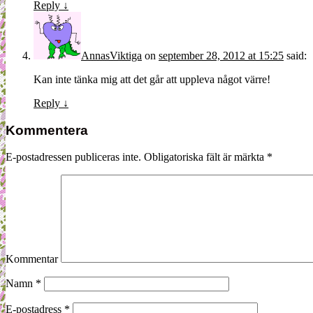
Reply
↓
AnnasViktiga
on
september 28, 2012 at 15:25
said:
Kan inte tänka mig att det går att uppleva något värre!
Reply
↓
Kommentera
E-postadressen publiceras inte.
Obligatoriska fält är märkta
*
Kommentar
Namn
*
E-postadress
*