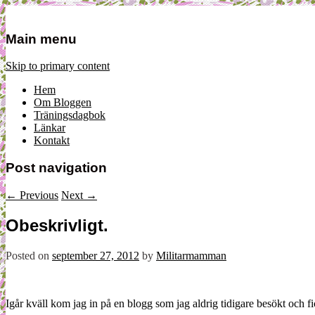
Mamma, militär och märkbart obekvä
Militärmamman
Main menu
Skip to primary content
Hem
Om Bloggen
Träningsdagbok
Länkar
Kontakt
Post navigation
←
Previous
Next
→
Obeskrivligt.
Posted on
september 27, 2012
by
Militarmamman
Igår kväll kom jag in på en blogg som jag aldrig tidigare besökt och f