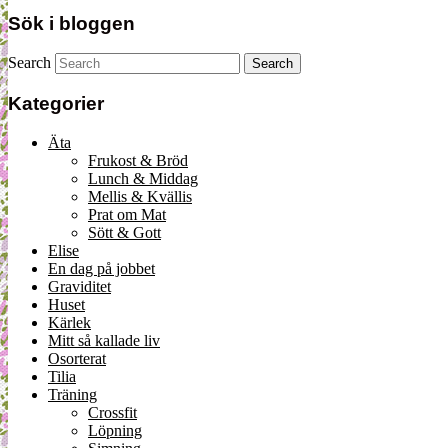
Sök i bloggen
Search
Kategorier
Äta
Frukost & Bröd
Lunch & Middag
Mellis & Kvällis
Prat om Mat
Sött & Gott
Elise
En dag på jobbet
Graviditet
Huset
Kärlek
Mitt så kallade liv
Osorterat
Tilia
Träning
Crossfit
Löpning