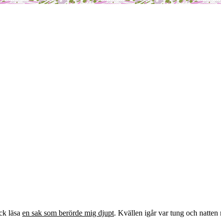
m
ick läsa
en sak som berörde mig djupt
. Kvällen igår var tung och natten