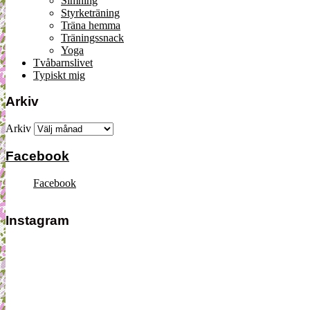
Simning
Styrketräning
Träna hemma
Träningssnack
Yoga
Tvåbarnslivet
Typiskt mig
Arkiv
Arkiv
Facebook
Facebook
Instagram