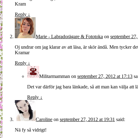
Kram
Reply
↓
Marie - Labradorägare & Fototoka
on
september 27,
Oj undrar om jag klarar av att läsa, är skör ändå. Men tycker det
Kramar
Reply
↓
Militarmamman
on
september 27, 2012 at 17:13
sa
Det var därför jag bara länkade, så att man kan välja att lä
Reply
↓
Caroline
on
september 27, 2012 at 19:31
said:
Nä fy så vidrigt!