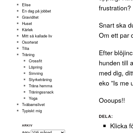
Elise
frustration?
En dag på jobbet
Graviditet
Snart ska d
Huset
Kärlek
Om ett par
Mitt så kallade liv
Osorterat
Tilia
Efter blöjin
Träning
hunden till 
Crossfit
Löpning
med dig, ditt
Simning
Styrketräning
eko ”Is me u
Träna hemma
Träningssnack
Oooups!!
Yoga
Tvåbarnslivet
Typiskt mig
DELA:
Klicka f
ARKIV
Arkiv