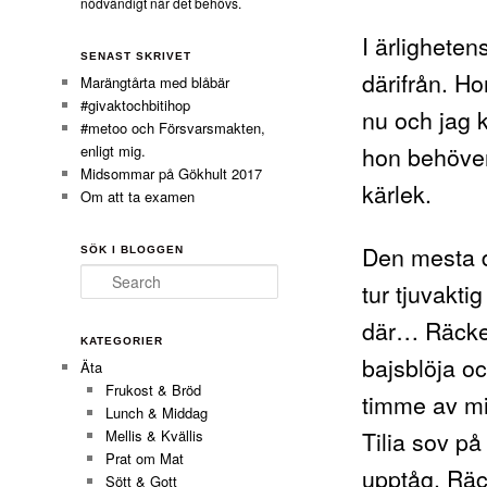
nödvändigt när det behövs.
I ärligheten
SENAST SKRIVET
därifrån. H
Marängtårta med blåbär
#givaktochbitihop
nu och jag k
#metoo och Försvarsmakten,
hon behöver,
enligt mig.
Midsommar på Gökhult 2017
kärlek.
Om att ta examen
Den mesta d
SÖK I BLOGGEN
Search
tur tjuvakti
där… Räcker
KATEGORIER
bajsblöja oc
Äta
Frukost & Bröd
timme av mi
Lunch & Middag
Tilia sov på
Mellis & Kvällis
Prat om Mat
upptåg. Räck
Sött & Gott