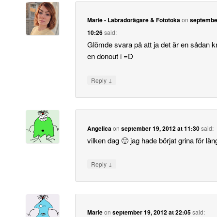
Marie - Labradorägare & Fototoka
on
september
10:26
said:
Glömde svara på att ja det är en sådan k
en donout i =D
↓
Reply
Angelica
on
september 19, 2012 at 11:30
said:
vilken dag 🙂 jag hade börjat grina för lä
↓
Reply
Marie
on
september 19, 2012 at 22:05
said: