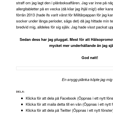
straff om jag lagt den i plånboksaffären. Jag var inne på något
allergitabletter på en vecka (då kliar jag ihjäl mig!) eller ka
förrän 2013 (hade ifs varit värst för Militärpappan för jag kan
socker under långa perioder, sägs det) då jag hittade min t
bredvid mig, alldeles för sig själv. Jag hade visst packat up
Sedan dess har jag pluggat. Mest för att Hälsopromoti
mycket mer underhållande än jag själ
God natt!
En snygg plånka köpte jag mig i
DELA:
Klicka för att dela på Facebook (Öppnas i ett nytt föns
Klicka för att maila detta till en vän (Öppnas i ett nytt 
Klicka för att dela på Twitter (Öppnas i ett nytt fönster