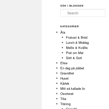
SÖK I BLOGGEN
Search
KATEGORIER
Äta
Frukost & Bröd
Lunch & Middag
Mellis & Kvällis
Prat om Mat
Sött & Gott
Elise
En dag på jobbet
Graviditet
Huset
Kärlek
Mitt så kallade liv
Osorterat
Tilia
Träning
Crossfit