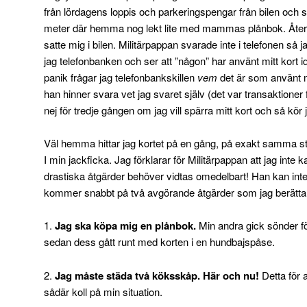
från lördagens loppis och parkeringspengar från bilen och sk
meter där hemma nog lekt lite med mammas plånbok. Åte
satte mig i bilen. Militärpappan svarade inte i telefonen så
jag telefonbanken och ser att ”någon” har använt mitt kort ida
panik frågar jag telefonbankskillen
vem
det är som använt m
han hinner svara vet jag svaret själv (det var transaktioner
nej för tredje gången om jag vill spärra mitt kort och så kör 
Väl hemma hittar jag kortet på en gång, på exakt samma stä
I min jackficka. Jag förklarar för Militärpappan att jag inte 
drastiska åtgärder behöver vidtas omedelbart! Han kan int
kommer snabbt på två avgörande åtgärder som jag berätta
1.
Jag ska köpa mig en plånbok.
Min andra gick sönder f
sedan dess gått runt med korten i en hundbajspåse.
2.
Jag måste städa två köksskåp. Här och nu!
Detta för 
sådär koll på min situation.