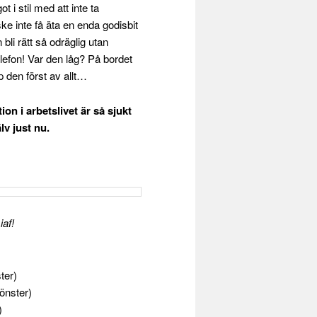
 i stil med att inte ta
nske inte få äta en enda godisbit
 bli rätt så odräglig utan
elefon! Var den låg? På bordet
p den först av allt…
on i arbetslivet är så sjukt
v just nu.
af!
ter)
fönster)
)