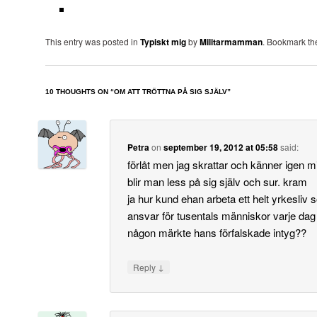
This entry was posted in
Typiskt mig
by
Militarmamman
. Bookmark t
10 THOUGHTS ON “
OM ATT TRÖTTNA PÅ SIG SJÄLV
”
Petra
on
september 19, 2012 at 05:58
said:
förlåt men jag skrattar och känner igen m
blir man less på sig själv och sur. kram
ja hur kund ehan arbeta ett helt yrkesliv
ansvar för tusentals människor varje dag 
någon märkte hans förfalskade intyg??
↓
Reply