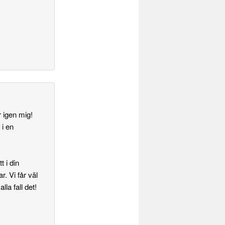
 igen mig!
 i en
t i din
. Vi får väl
la fall det!