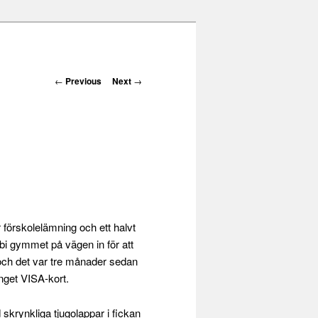
Post navigation
←
Previous
Next
→
er förskolelämning och ett halvt
bi gymmet på vägen in för att
och det var tre månader sedan
inget VISA-kort.
krynkliga tjugolappar i fickan