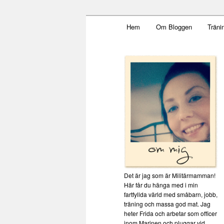
Main menu
Mamma, militär och märkbar
Hem
Om Bloggen
Träni
Skip to primary content
Militärmamm
Det är jag som är Militärmamman!
Här får du hänga med i min
fartfyllda värld med småbarn, jobb,
träning och massa god mat. Jag
heter Frida och arbetar som officer
inom Marinen och pluggar vid