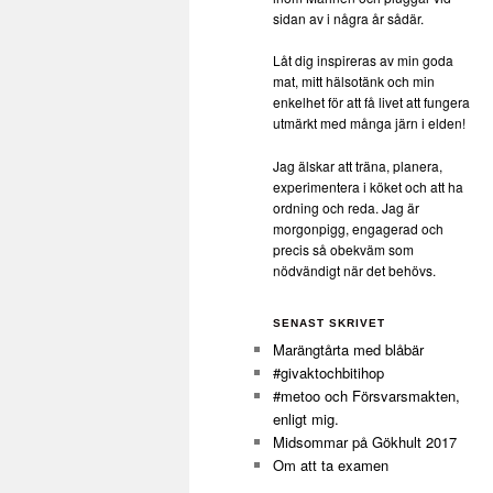
sidan av i några år sådär.
Låt dig inspireras av min goda
mat, mitt hälsotänk och min
enkelhet för att få livet att fungera
utmärkt med många järn i elden!
Jag älskar att träna, planera,
experimentera i köket och att ha
ordning och reda. Jag är
morgonpigg, engagerad och
precis så obekväm som
nödvändigt när det behövs.
SENAST SKRIVET
Marängtårta med blåbär
#givaktochbitihop
#metoo och Försvarsmakten,
enligt mig.
Midsommar på Gökhult 2017
Om att ta examen