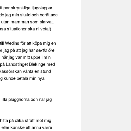
t par skrynkliga tjugolappar
de jag min skuld och berättade
at, utan mamman som slarvat.
ssa situationer ska ni veta!)
till Wedins för att köpa mig en
r jag på att jag har
sextio öre
o när jag var mitt uppe i min
s på Landstinget Blekinge med
e kassörskan vänta en stund
jag kunde betala min nya
lilla plugghörna och när jag
hitta på olika straff mot mig
n eller kanske ett ännu värre