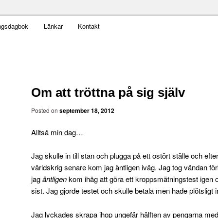
t obekväm
ngsdagbok
Länkar
Kontakt
an
Om att tröttna på sig själv
Posted on
september 18, 2012
Alltså min dag…
Jag skulle in till stan och plugga på ett ostört ställe och eft
världskrig senare kom jag äntligen iväg. Jag tog vändan för
jag
äntligen
kom ihåg att göra ett kroppsmätningstest igen 
sist. Jag gjorde testet och skulle betala men hade plötsligt 
Jag lyckades skrapa ihop ungefär hälften av pengarna med s