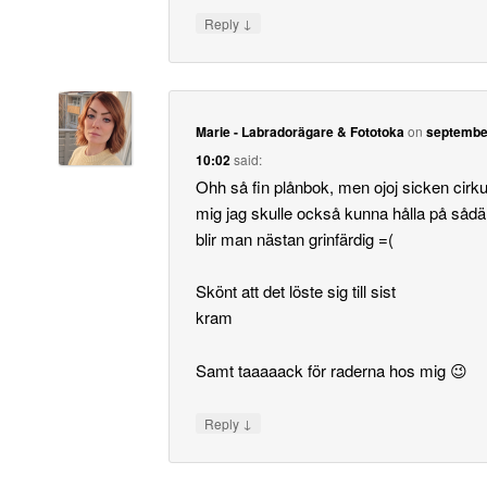
↓
Reply
Marie - Labradorägare & Fototoka
on
september
10:02
said:
Ohh så fin plånbok, men ojoj sicken cirku
mig jag skulle också kunna hålla på sådär 
blir man nästan grinfärdig =(
Skönt att det löste sig till sist
kram
Samt taaaaack för raderna hos mig 😉
↓
Reply