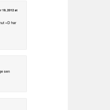
 19, 2012 at
nut =D har
nge sen