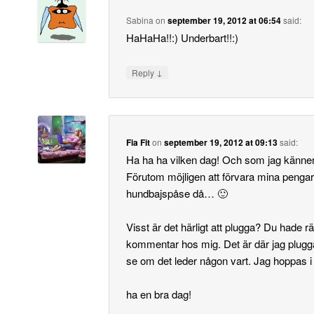
Sabina
on
september 19, 2012 at 06:54
said:
HaHaHa!!:) Underbart!!:)
↓
Reply
Fia Fit
on
september 19, 2012 at 09:13
said:
Ha ha ha vilken dag! Och som jag känner
Förutom möjligen att förvara mina pengar
hundbajspåse då… 🙂
Visst är det härligt att plugga? Du hade rät
kommentar hos mig. Det är där jag pluggar
se om det leder någon vart. Jag hoppas i al
ha en bra dag!