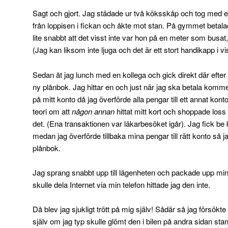
Sagt och gjort. Jag städade ur två köksskåp och tog med et
från loppisen i fickan och åkte mot stan. På gymmet betala
lite snabbt att det visst inte var hon på en meter som bus
(Jag kan liksom inte ljuga och det är ett stort handikapp i vi
Sedan åt jag lunch med en kollega och gick direkt där efter 
ny plånbok. Jag hittar en och just när jag ska betala komme
på mitt konto då jag överförde alla pengar till ett annat kont
teori om att
någon annan
hittat mitt kort och shoppade los
det. (Ena transaktionen var läkarbesöket igår). Jag fick b
medan jag överförde tillbaka mina pengar till rätt konto så 
plånbok.
Jag sprang snabbt upp till lägenheten och packade upp min 
skulle dela Internet via min telefon hittade jag den inte.
Då blev jag sjukligt trött på mig själv! Sådär så jag försökte 
själv om jag typ skulle glömt den i bilen på andra sidan sta