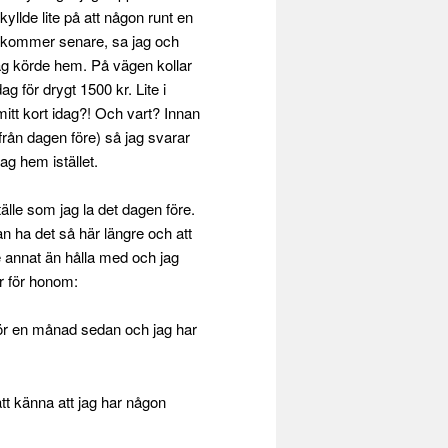
yllde lite på att någon runt en
rkommer senare, sa jag och
 jag körde hem. På vägen kollar
g för drygt 1500 kr. Lite i
itt kort idag?! Och vart? Innan
 från dagen före) så jag svarar
jag hem istället.
lle som jag la det dagen före.
kan ha det så här längre och att
e annat än hålla med och jag
r för honom:
ör en månad sedan och jag har
att känna att jag har någon