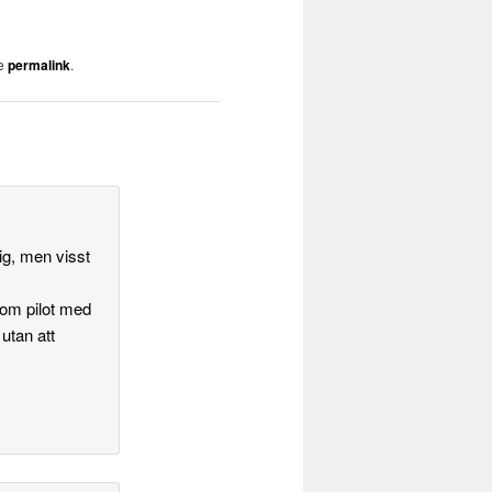
he
permalink
.
ig, men visst
 som pilot med
utan att