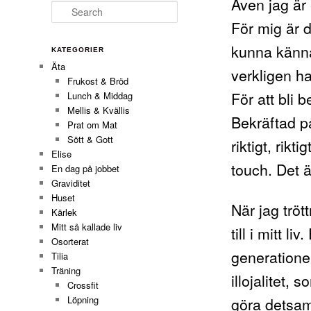
Även jag är 
Search
För mig är d
kunna känna 
KATEGORIER
Äta
verkligen h
Frukost & Bröd
För att bli
Lunch & Middag
Mellis & Kvällis
Bekräftad på
Prat om Mat
Sött & Gott
riktigt, rikt
Elise
touch. Det är
En dag på jobbet
Graviditet
Huset
När jag tröt
Kärlek
Mitt så kallade liv
till i mitt l
Osorterat
generationer
Tilia
Träning
illojalitet,
Crossfit
Löpning
göra detsamm