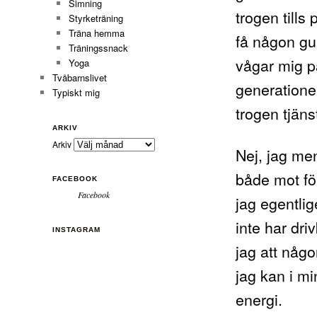
Simning
trogen tills
Styrketräning
Träna hemma
få någon gul
Träningssnack
vågar mig på
Yoga
Tvåbarnslivet
generatione
Typiskt mig
trogen tjäns
ARKIV
Arkiv
Nej, jag men
både mot för
FACEBOOK
Facebook
jag egentlig
inte har dri
INSTAGRAM
jag att någ
jag kan i m
energi.