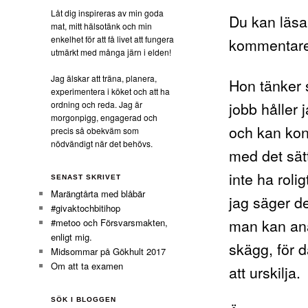
Låt dig inspireras av min goda
Du kan läsa
mat, mitt hälsotänk och min
enkelhet för att få livet att fungera
kommentarer
utmärkt med många järn i elden!
Jag älskar att träna, planera,
Hon tänker s
experimentera i köket och att ha
jobb håller 
ordning och reda. Jag är
morgonpigg, engagerad och
och kan kons
precis så obekväm som
nödvändigt när det behövs.
med det sätt
inte ha rolig
SENAST SKRIVET
Marängtårta med blåbär
jag säger de
#givaktochbitihop
man kan ana
#metoo och Försvarsmakten,
enligt mig.
skägg, för d
Midsommar på Gökhult 2017
Om att ta examen
att urskilja.
SÖK I BLOGGEN