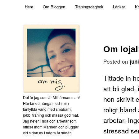
Main menu
Mamma, militär och märkbart obekväm
Hem
Om Bloggen
Träningsdagbok
Länkar
Ko
Skip to primary content
Militärmamman
Om lojal
Posted on
jun
Tittade in 
att bli glad
hon skrivit 
Det är jag som är Militärmamman!
Här får du hänga med i min
roligt bland
fartfyllda värld med småbarn,
jobb, träning och massa god mat.
arbetar. In
Jag heter Frida och arbetar som
officer inom Marinen och pluggar
stressad se
vid sidan av i några år sådär.