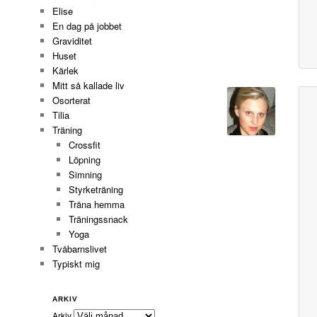
Elise
En dag på jobbet
Graviditet
Huset
Kärlek
Mitt så kallade liv
Osorterat
Tilia
Träning
Crossfit
Löpning
Simning
Styrketräning
Träna hemma
Träningssnack
Yoga
Tvåbarnslivet
Typiskt mig
ARKIV
Arkiv