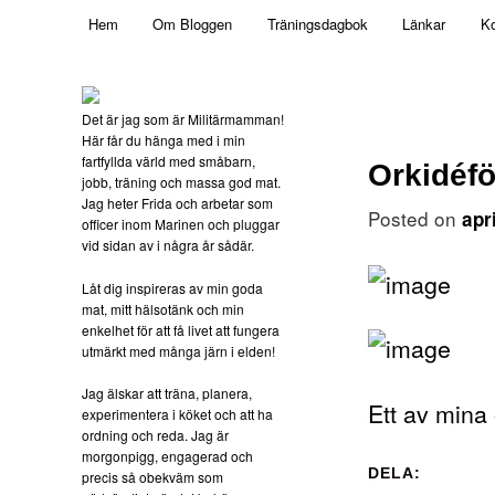
Main menu
Mamma, militär och märkbart obekväm
Hem
Om Bloggen
Träningsdagbok
Länkar
Ko
Skip to primary content
Militärmamman
Det är jag som är Militärmamman!
Här får du hänga med i min
fartfyllda värld med småbarn,
Orkidéfö
jobb, träning och massa god mat.
Jag heter Frida och arbetar som
Posted on
apr
officer inom Marinen och pluggar
vid sidan av i några år sådär.
Låt dig inspireras av min goda
mat, mitt hälsotänk och min
enkelhet för att få livet att fungera
utmärkt med många järn i elden!
Jag älskar att träna, planera,
Ett av mina
experimentera i köket och att ha
ordning och reda. Jag är
morgonpigg, engagerad och
DELA:
precis så obekväm som