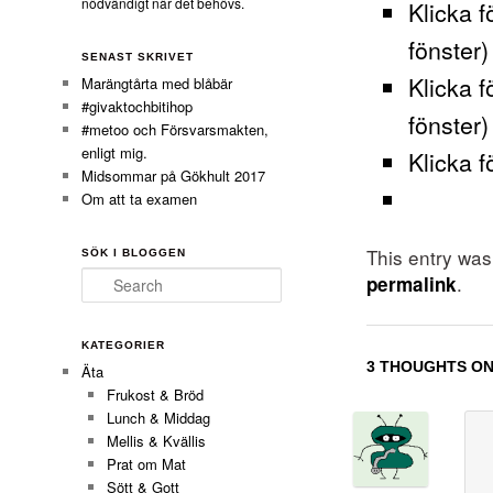
nödvändigt när det behövs.
Klicka f
fönster)
SENAST SKRIVET
Klicka f
Marängtårta med blåbär
#givaktochbitihop
fönster)
#metoo och Försvarsmakten,
enligt mig.
Klicka f
Midsommar på Gökhult 2017
Om att ta examen
This entry wa
SÖK I BLOGGEN
Search
.
permalink
KATEGORIER
3 THOUGHTS ON
Äta
Frukost & Bröd
Lunch & Middag
Mellis & Kvällis
Prat om Mat
Sött & Gott