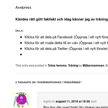
Axelpress
Kändes rätt gött faktiskt och idag känner jag av tränin
DELA:
Klicka för att dela på Facebook (Öppnas i ett nytt föns
Klicka för att maila detta till en vän (Öppnas i ett nytt 
Klicka för att dela på Twitter (Öppnas i ett nytt fönster
This entry was posted in
Träna hemma
,
Träning
by
Militarmamman
. 
2 THOUGHTS ON “
ÖVERKROPPSPASS I TRÄDGÅRDEN
”
Ingrid
on
augusti 11, 2016 at 18:36
said:
Bra tips där med fmtk! Nu tänker jag börj