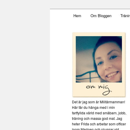
Main menu
Mamma, militär och märkbar
Hem
Om Bloggen
Träni
Skip to primary content
Militärmamm
Det är jag som är Militärmamman!
Här får du hänga med i min
fartfyllda värld med småbarn, jobb,
träning och massa god mat. Jag
heter Frida och arbetar som officer
inom Marinen och pluggar vid