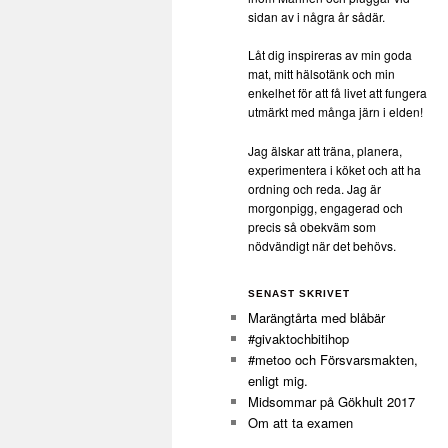
sidan av i några år sådär.
Låt dig inspireras av min goda
mat, mitt hälsotänk och min
enkelhet för att få livet att fungera
utmärkt med många järn i elden!
Jag älskar att träna, planera,
experimentera i köket och att ha
ordning och reda. Jag är
morgonpigg, engagerad och
precis så obekväm som
nödvändigt när det behövs.
SENAST SKRIVET
Marängtårta med blåbär
#givaktochbitihop
#metoo och Försvarsmakten,
enligt mig.
Midsommar på Gökhult 2017
Om att ta examen