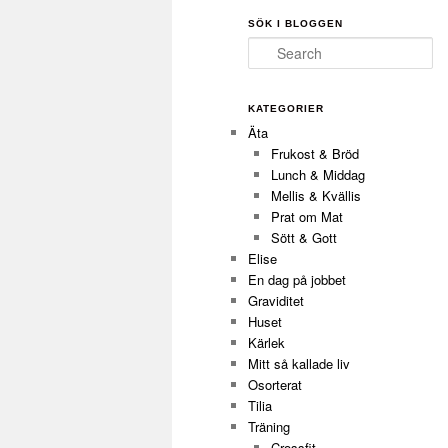
SÖK I BLOGGEN
Search
KATEGORIER
Äta
Frukost & Bröd
Lunch & Middag
Mellis & Kvällis
Prat om Mat
Sött & Gott
Elise
En dag på jobbet
Graviditet
Huset
Kärlek
Mitt så kallade liv
Osorterat
Tilia
Träning
Crossfit