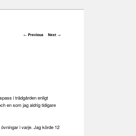
Post navigation
←
Previous
Next
→
pass i trädgården enligt
ch en som jag aldrig tidigare
 övningar i varje. Jag körde 12