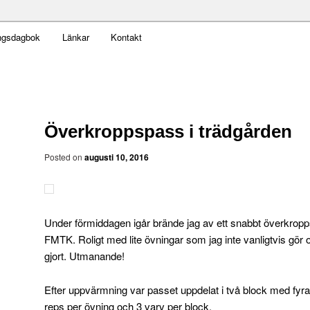
t obekväm
ngsdagbok
Länkar
Kontakt
an
Överkroppspass i trädgården
Posted on
augusti 10, 2016
Under förmiddagen igår brände jag av ett snabbt överkropps
FMTK. Roligt med lite övningar som jag inte vanligtvis gör o
gjort. Utmanande!
Efter uppvärmning var passet uppdelat i två block med fyra
reps per övning och 3 varv per block.