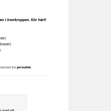
gen i överkroppen. Kör hårt!
ter)
fönster)
)
Bookmark the
permalink
.
a med ett