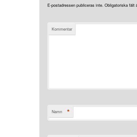
E-postadressen publiceras inte.
Obligatoriska fält
Kommentar
*
Namn