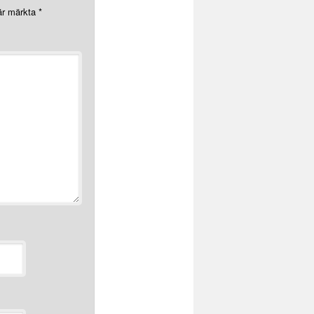
 är märkta
*