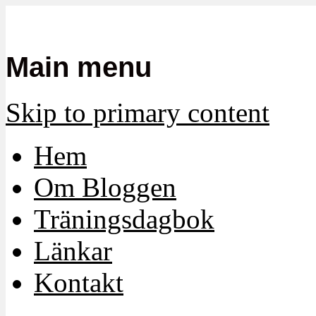
Mamma, militär och märkbart obekvä
Militärmamman
Main menu
Skip to primary content
Hem
Om Bloggen
Träningsdagbok
Länkar
Kontakt