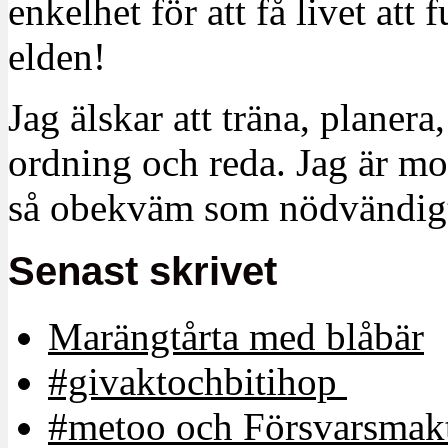
enkelhet för att få livet at
elden!
Jag älskar att träna, planera
ordning och reda. Jag är m
så obekväm som nödvändigt
Senast skrivet
Marängtårta med blåbär
#givaktochbitihop
#metoo och Försvarsmakt