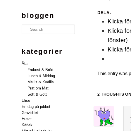
DELA:
bloggen
Klicka fö
Search
Klicka fö
fönster)
Klicka fö
kategorier
Äta
Frukost & Bröd
This entry was 
Lunch & Middag
Mellis & Kvällis
Prat om Mat
2 THOUGHTS ON
Sött & Gott
Elise
En dag på jobbet
Graviditet
Huset
Kärlek