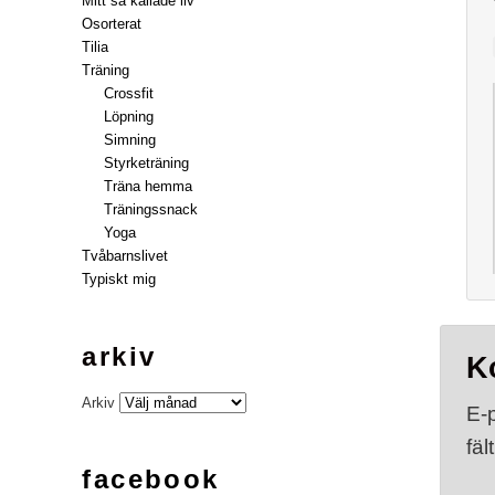
Mitt så kallade liv
Osorterat
Tilia
Träning
Crossfit
Löpning
Simning
Styrketräning
Träna hemma
Träningssnack
Yoga
Tvåbarnslivet
Typiskt mig
arkiv
K
Arkiv
E-
fäl
facebook