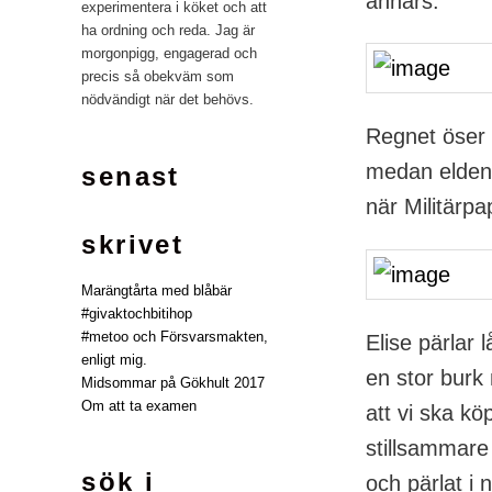
annars.
experimentera i köket och att
ha ordning och reda. Jag är
morgonpigg, engagerad och
precis så obekväm som
nödvändigt när det behövs.
Regnet öser 
medan elden 
senast
när Militärp
skrivet
Marängtårta med blåbär
#givaktochbitihop
#metoo och Försvarsmakten,
Elise pärlar 
enligt mig.
en stor burk 
Midsommar på Gökhult 2017
Om att ta examen
att vi ska köp
stillsammare 
sök i
och pärlat i 