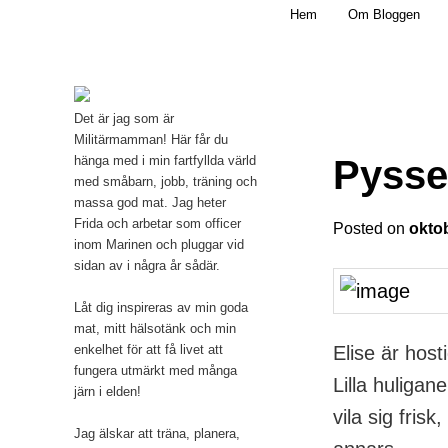
Main menu
Mamma, militär och märkbart obekväm
Hem
Om Bloggen
Skip to primary content
Militärmamman
Det är jag som är
Militärmamman! Här får du
Pyssel
hänga med i min fartfyllda värld
med småbarn, jobb, träning och
massa god mat. Jag heter
Frida och arbetar som officer
Posted on
okto
inom Marinen och pluggar vid
sidan av i några år sådär.
Låt dig inspireras av min goda
mat, mitt hälsotänk och min
Elise är host
enkelhet för att få livet att
fungera utmärkt med många
Lilla huligan
järn i elden!
vila sig frisk
Jag älskar att träna, planera,