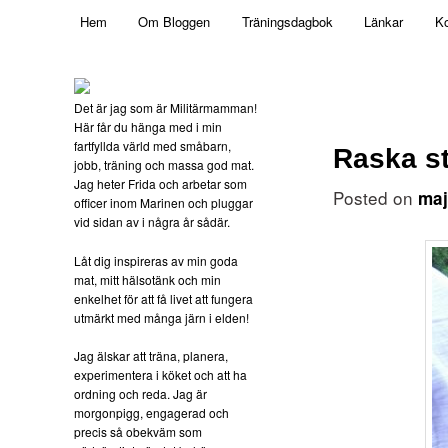
Main menu
Mamma, militär och märkbart obekväm
Hem
Om Bloggen
Träningsdagbok
Länkar
Ko
Skip to primary content
Militärmamman
Det är jag som är Militärmamman!
Här får du hänga med i min
fartfyllda värld med småbarn,
Raska s
jobb, träning och massa god mat.
Jag heter Frida och arbetar som
Posted on
maj
officer inom Marinen och pluggar
vid sidan av i några år sådär.
Låt dig inspireras av min goda
mat, mitt hälsotänk och min
enkelhet för att få livet att fungera
utmärkt med många järn i elden!
Jag älskar att träna, planera,
experimentera i köket och att ha
ordning och reda. Jag är
morgonpigg, engagerad och
precis så obekväm som