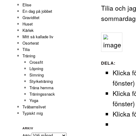
Elise
Tilia och ja
En dag på jobbet
sommardagen
Graviditet
Huset
Kärlek
Mitt så kallade liv
Osorterat
Tilia
Träning
Crossfit
DELA:
Löpning
Klicka f
Simning
fönster)
Styrketräning
Träna hemma
Klicka f
Träningssnack
Yoga
fönster)
Tvåbarnslivet
Klicka f
Typiskt mig
ARKIV
Arkiv