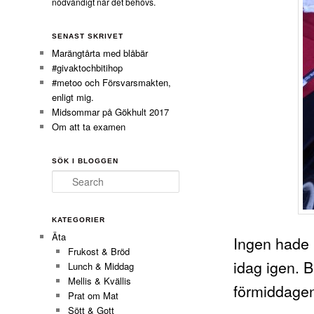
nödvändigt när det behövs.
SENAST SKRIVET
Marängtårta med blåbär
#givaktochbitihop
#metoo och Försvarsmakten,
enligt mig.
Midsommar på Gökhult 2017
Om att ta examen
SÖK I BLOGGEN
Search
KATEGORIER
Äta
Ingen hade h
Frukost & Bröd
idag igen. 
Lunch & Middag
Mellis & Kvällis
förmiddagen
Prat om Mat
Sött & Gott