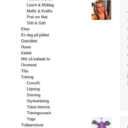
Lunch & Middag
Mellis & Kvällis
Prat om Mat
Sött & Gott
Elise
En dag på jobbet
Graviditet
Huset
Kärlek
Mitt så kallade liv
Osorterat
Tilia
Träning
Crossfit
Löpning
Simning
Styrketräning
Träna hemma
Träningssnack
Yoga
Tvåbarnslivet