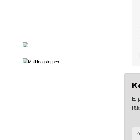
K
E-
fäl
K