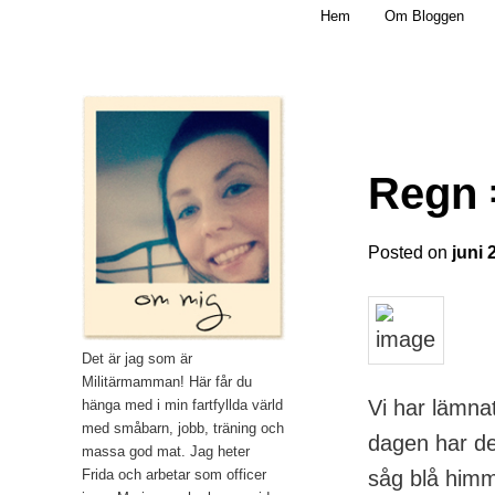
Main menu
Mamma, militär och märkbart obekväm
Hem
Om Bloggen
Skip to primary content
Militärmamman
Regn 
Posted on
juni 
Det är jag som är
Militärmamman! Här får du
Vi har lämna
hänga med i min fartfyllda värld
med småbarn, jobb, träning och
dagen har de
massa god mat. Jag heter
såg blå himme
Frida och arbetar som officer