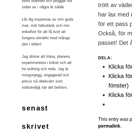
inom Marinen och pluggar vid
trött av väde
sidan av i några år sådär.
har lax med 
Låt dig inspireras av min goda
för ett pass
mat, mitt hälsotänk och min
enkelhet för att få livet att
Också, för min
fungera utmärkt med många
passet! Det 
järn i elden!
Jag älskar att träna, planera,
DELA:
experimentera i köket och att
Klicka fö
ha ordning och reda. Jag är
morgonpigg, engagerad och
Klicka fö
precis så obekväm som
fönster)
nödvändigt när det behövs.
Klicka fö
senast
This entry was 
skrivet
permalink
.