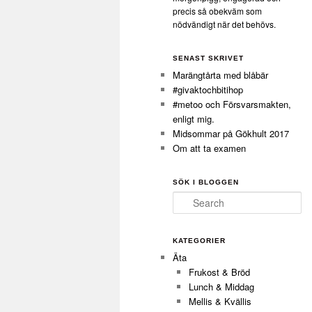
precis så obekväm som
nödvändigt när det behövs.
SENAST SKRIVET
Marängtårta med blåbär
#givaktochbitihop
#metoo och Försvarsmakten,
enligt mig.
Midsommar på Gökhult 2017
Om att ta examen
SÖK I BLOGGEN
Search
KATEGORIER
Äta
Frukost & Bröd
Lunch & Middag
Mellis & Kvällis