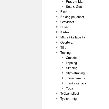
Prat om Mat
Sött & Gott
Elise
En dag på jobbet
Graviditet
Huset
Kärlek
Mitt så kallade liv
Osorterat
Tilia
Träning
Crossfit
Löpning
Simning
Styrketräning
Träna hemma
Träningssnack
Yoga
Tvåbarnslivet
Typiskt mig