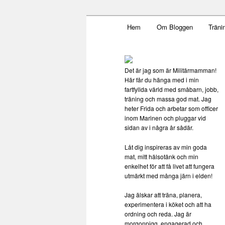
Main menu
Mamma, militär och märkbar
Hem
Om Bloggen
Träni
Skip to primary content
Militärmamm
Det är jag som är Militärmamman!
Här får du hänga med i min
fartfyllda värld med småbarn, jobb,
träning och massa god mat. Jag
heter Frida och arbetar som officer
inom Marinen och pluggar vid
sidan av i några år sådär.
Låt dig inspireras av min goda
mat, mitt hälsotänk och min
enkelhet för att få livet att fungera
utmärkt med många järn i elden!
Jag älskar att träna, planera,
experimentera i köket och att ha
ordning och reda. Jag är
morgonpigg, engagerad och