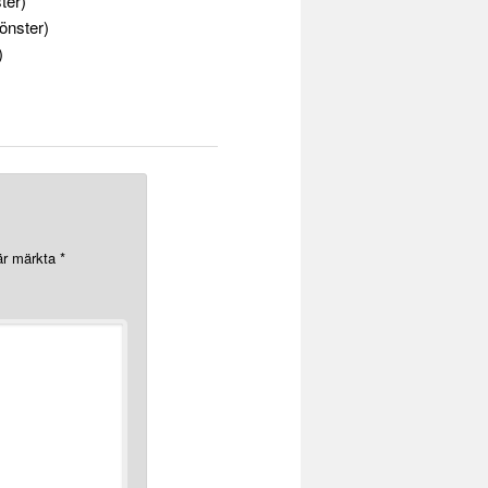
ter)
fönster)
)
 är märkta
*