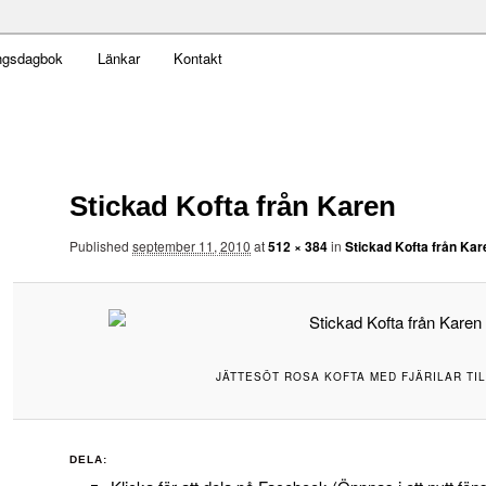
t obekväm
ngsdagbok
Länkar
Kontakt
an
Stickad Kofta från Karen
Published
september 11, 2010
at
512 × 384
in
Stickad Kofta från Kar
JÄTTESÖT ROSA KOFTA MED FJÄRILAR TI
DELA: