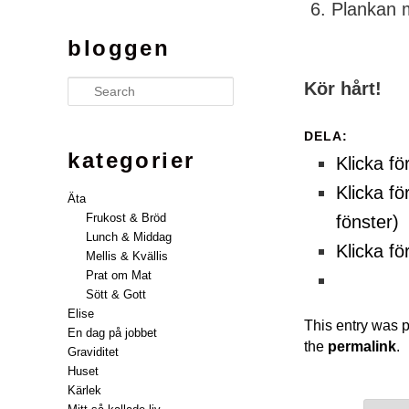
6. Plankan 
bloggen
Kör hårt!
Search
DELA:
kategorier
Klicka fö
Klicka fö
Äta
Frukost & Bröd
fönster)
Lunch & Middag
Klicka fö
Mellis & Kvällis
Prat om Mat
Sött & Gott
Elise
This entry was 
En dag på jobbet
the
permalink
.
Graviditet
Huset
Kärlek