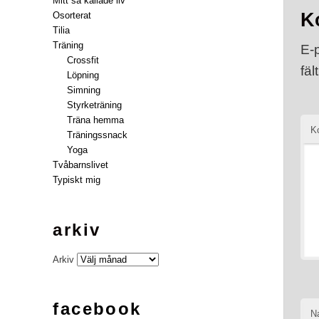
Mitt så kallade liv
K
Osorterat
Tilia
Träning
E-
Crossfit
fäl
Löpning
Simning
Styrketräning
Träna hemma
K
Träningssnack
Yoga
Tvåbarnslivet
Typiskt mig
arkiv
Arkiv
facebook
N