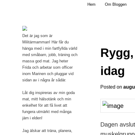
Main menu
Mamma, militär och märkbart obekväm
Hem
Om Bloggen
Skip to primary content
Militärmamman
Det är jag som är
Militärmamman! Här får du
Rygg,
hänga med i min fartfyllda värld
med småbarn, jobb, träning och
massa god mat. Jag heter
idag
Frida och arbetar som officer
inom Marinen och pluggar vid
sidan av i några år sådär.
Posted on
augus
Låt dig inspireras av min goda
mat, mitt hälsotänk och min
enkelhet för att få livet att
fungera utmärkt med många
järn i elden!
Dagen avslu
Jag älskar att träna, planera,
muskelgruppe