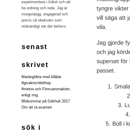
experimentera i köket och att
tyngre vikter
ha ordning och reda. Jag är
morgonpigg, engagerad och
vill säga att
precis så obekväm som
vila.
nödvändigt när det behövs.
Jag gjorde f
senast
och jag körd
superset för 
skrivet
passet.
Marängtårta med blåbär
#givaktochbitihop
1. Smala
#metoo och Försvarsmakten,
2
enligt mig.
Midsommar på Gökhult 2017
3. L
Om att ta examen
4
5. Boll i 
sök i