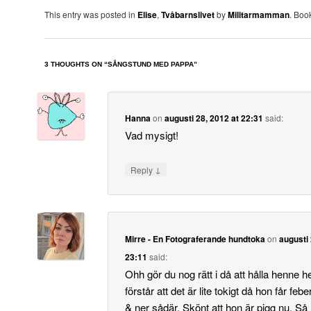
This entry was posted in
Elise
,
Tvåbarnslivet
by
Militarmamman
. Boo
3 THOUGHTS ON “
SÅNGSTUND MED PAPPA
”
Hanna
on
augusti 28, 2012 at 22:31
said:
Vad mysigt!
↓
Reply
Mirre - En Fotograferande hundtoka
on
augusti 
23:11
said:
Ohh gör du nog rätt i då att hålla henne
förstår att det är lite tokigt då hon får feb
& ner sådär. Skönt att hon är pigg nu. Så