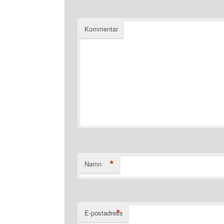
Kommentar
*
Namn
*
E-postadress