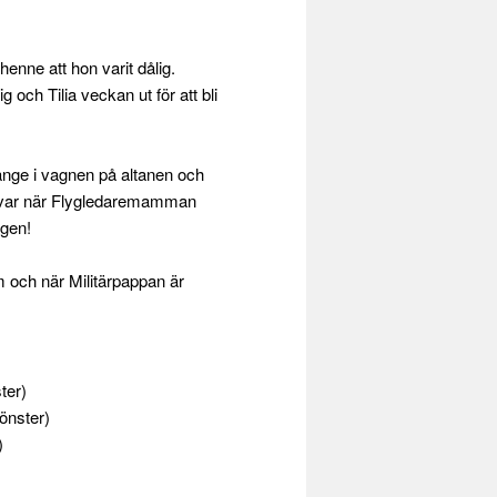
henne att hon varit dålig.
och Tilia veckan ut för att bli
 länge i vagnen på altanen och
en var när Flygledaremamman
agen!
 och när Militärpappan är
ter)
fönster)
)