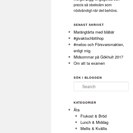
precis så obekväm som
nödvändigt när det behövs.
SENAST SKRIVET
Marängtårta med blåbär
#givaktochbitihop
#metoo och Försvarsmakten,
enligt mig.
Midsommar på Gökhult 2017
Om att ta examen
SÖK I BLOGGEN
Search
KATEGORIER
Äta
Frukost & Bröd
Lunch & Middag
Mellis & Kvällis