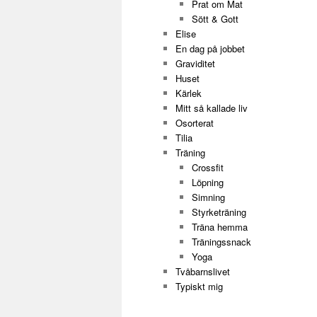
Prat om Mat
Sött & Gott
Elise
En dag på jobbet
Graviditet
Huset
Kärlek
Mitt så kallade liv
Osorterat
Tilia
Träning
Crossfit
Löpning
Simning
Styrketräning
Träna hemma
Träningssnack
Yoga
Tvåbarnslivet
Typiskt mig