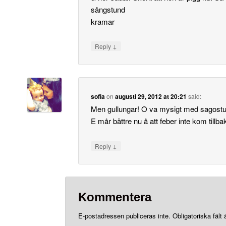
sångstund
kramar
↓
Reply
sofia
on
augusti 29, 2012 at 20:21
said:
Men gullungar! O va mysigt med sagost
E mår bättre nu å att feber inte kom tillba
↓
Reply
Kommentera
E-postadressen publiceras inte.
Obligatoriska fält