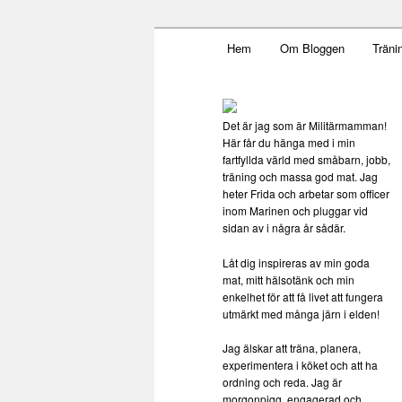
Main menu
Mamma, militär och märkbar
Hem
Om Bloggen
Träni
Skip to primary content
Militärmamm
Det är jag som är Militärmamman!
Här får du hänga med i min
fartfyllda värld med småbarn, jobb,
träning och massa god mat. Jag
heter Frida och arbetar som officer
inom Marinen och pluggar vid
sidan av i några år sådär.
Låt dig inspireras av min goda
mat, mitt hälsotänk och min
enkelhet för att få livet att fungera
utmärkt med många järn i elden!
Jag älskar att träna, planera,
experimentera i köket och att ha
ordning och reda. Jag är
morgonpigg, engagerad och