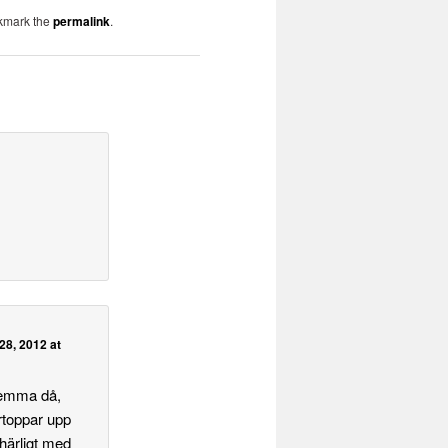
kmark the
permalink
.
28, 2012 at
 hemma då,
ertoppar upp
 härligt med