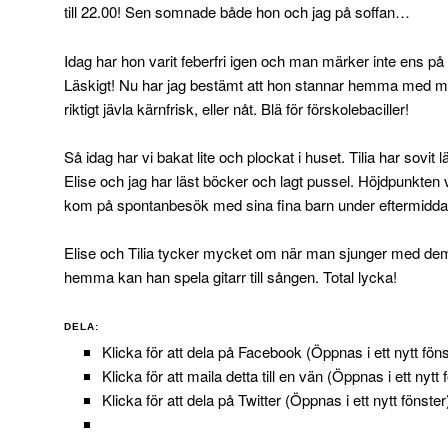
till 22.00! Sen somnade både hon och jag på soffan…
Idag har hon varit feberfri igen och man märker inte ens på 
Läskigt! Nu har jag bestämt att hon stannar hemma med mig 
riktigt jävla kärnfrisk, eller nåt. Blä för förskolebaciller!
Så idag har vi bakat lite och plockat i huset. Tilia har sovit
Elise och jag har läst böcker och lagt pussel. Höjdpunkt
kom på spontanbesök med sina fina barn under eftermidd
Elise och Tilia tycker mycket om när man sjunger med dem
hemma kan han spela gitarr till sången. Total lycka!
DELA:
Klicka för att dela på Facebook (Öppnas i ett nytt föns
Klicka för att maila detta till en vän (Öppnas i ett nytt 
Klicka för att dela på Twitter (Öppnas i ett nytt fönster