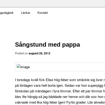
t obekväm
ngsdagbok
Länkar
Kontakt
an
Sångstund med pappa
Posted on
augusti 28, 2012
I torsdags kväll fick Elise hög feber som sträckte sig över 
på lördagen vara helt borta igen. Sedan var hon superpigg he
förskolan på måndagen i fyra timmar. Efter ett par timmar
blev lite hängig så jag bäddade ner henne och där sov hon
vaknade med lika hög feber igen! Fyrtio grader. Lite alvedo