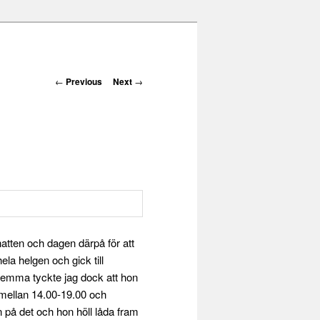
Post navigation
←
Previous
Next
→
natten och dagen därpå för att
la helgen och gick till
 hemma tyckte jag dock att hon
 mellan 14.00-19.00 och
n på det och hon höll låda fram