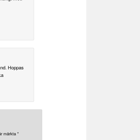
und. Hoppas
ka
 är märkta
*