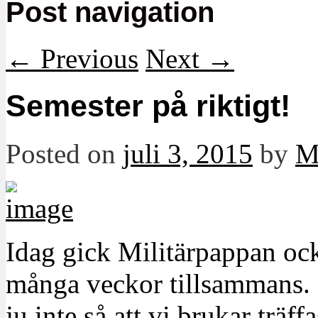
Post navigation
←
Previous
Next
→
Semester på riktigt!
Posted on
juli 3, 2015
by
M
Idag gick Militärpappan ock
många veckor tillsammans. S
ju inte så att vi brukar träf