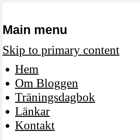
Mamma, militär och märkbart obekvä
Militärmamman
Main menu
Skip to primary content
Hem
Om Bloggen
Träningsdagbok
Länkar
Kontakt