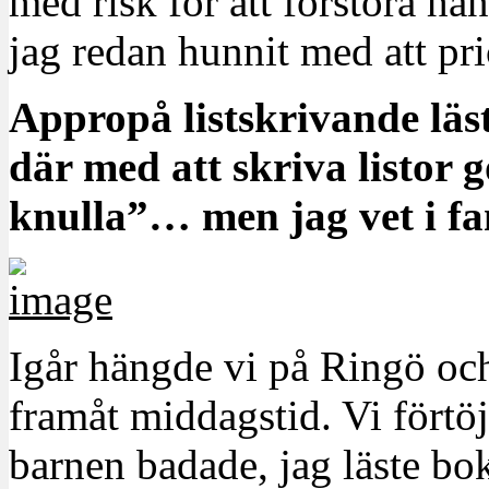
med risk för att förstöra h
jag redan hunnit med att pric
Appropå listskrivande läs
där med att skriva listor 
knulla”… men jag vet i fa
Igår hängde vi på Ringö oc
framåt middagstid. Vi förtöj
barnen badade, jag läste bo