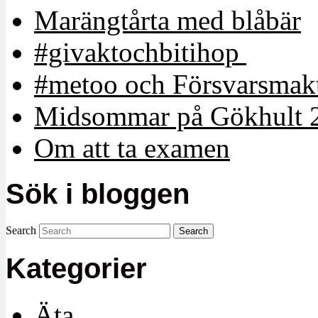
Marängtårta med blåbär
#givaktochbitihop
#metoo och Försvarsmakt
Midsommar på Gökhult 
Om att ta examen
Sök i bloggen
Search
Kategorier
Äta