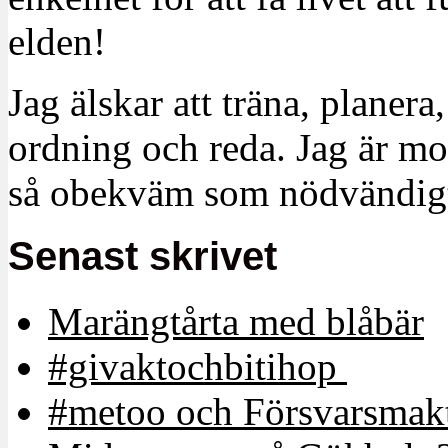
elden!
Jag älskar att träna, planera
ordning och reda. Jag är m
så obekväm som nödvändigt
Senast skrivet
Marängtårta med blåbär
#givaktochbitihop
#metoo och Försvarsmakt