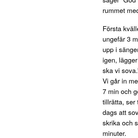
rummet med 
Första kväll
ungefär 3 mi
upp i sängen
igen, lägge
ska vi sova.
Vi går in m
7 min och g
tillrätta, se
dags att sova
skrika och s
minuter.