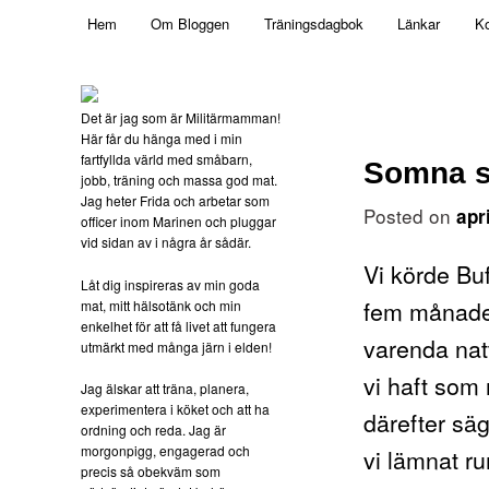
Main menu
Mamma, militär och märkbart obekväm
Hem
Om Bloggen
Träningsdagbok
Länkar
Ko
Skip to primary content
Militärmamman
Det är jag som är Militärmamman!
Här får du hänga med i min
fartfyllda värld med småbarn,
Somna s
jobb, träning och massa god mat.
Jag heter Frida och arbetar som
Posted on
apr
officer inom Marinen och pluggar
vid sidan av i några år sådär.
Vi körde Bu
Låt dig inspireras av min goda
fem månader
mat, mitt hälsotänk och min
enkelhet för att få livet att fungera
varenda nat
utmärkt med många järn i elden!
vi haft som 
Jag älskar att träna, planera,
experimentera i köket och att ha
därefter säg
ordning och reda. Jag är
morgonpigg, engagerad och
vi lämnat r
precis så obekväm som