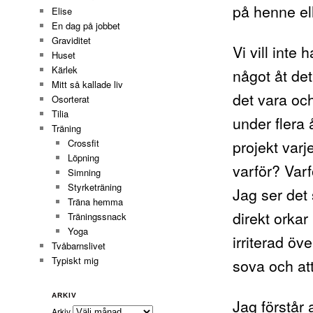
på henne ell
Elise
En dag på jobbet
Graviditet
Vi vill inte
Huset
Kärlek
något åt det
Mitt så kallade liv
det vara och
Osorterat
Tilia
under flera 
Träning
projekt varje
Crossfit
Löpning
varför? Varf
Simning
Styrketräning
Jag ser det
Träna hemma
direkt orkar
Träningssnack
Yoga
irriterad öv
Tvåbarnslivet
Typiskt mig
sova och att
ARKIV
Jag förstår 
Arkiv