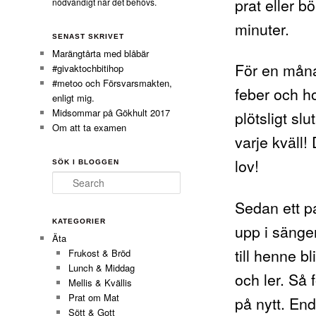
prat eller bö
nödvändigt när det behövs.
minuter.
SENAST SKRIVET
Marängtårta med blåbär
För en måna
#givaktochbitihop
#metoo och Försvarsmakten,
feber och h
enligt mig.
Midsommar på Gökhult 2017
plötsligt sl
Om att ta examen
varje kväll!
lov!
SÖK I BLOGGEN
Search
Sedan ett pa
KATEGORIER
upp i sängen
Äta
till henne b
Frukost & Bröd
Lunch & Middag
och ler. Så 
Mellis & Kvällis
Prat om Mat
på nytt. End
Sött & Gott