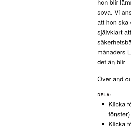
hon blir läm
sova. Vi an
att hon ska 
självklart a
säkerhetsbäl
månaders Eli
det än blir!
Over and ou
DELA:
Klicka f
fönster)
Klicka f