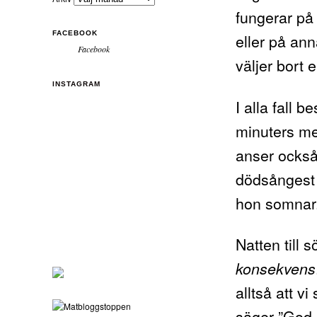
fungerar på 
FACEBOOK
eller på ann
Facebook
väljer bort 
INSTAGRAM
I alla fall 
minuters met
anser också
dödsångest a
hon somnar
Natten till 
konsekvens
alltså att v
säger ”God n