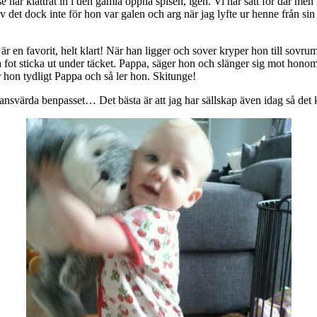
e har klättrat in i den gamla öppna spisen, igen. Vi har satt för där men 
v det dock inte för hon var galen och arg när jag lyfte ur henne från si
n är en favorit, helt klart! När han ligger och sover kryper hon till so
ot sticka ut under täcket. Pappa, säger hon och slänger sig mot honom!
hon tydligt Pappa och så ler hon. Skitunge!
tansvärda benpasset… Det bästa är att jag har sällskap även idag så det 