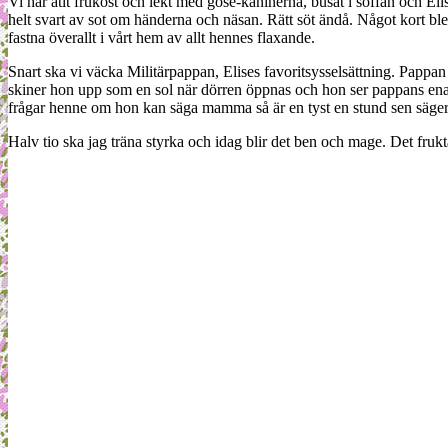
Vi har ätit frukost och lekt med gose-kaninerna, busat i soffan och Elis
helt svart av sot om händerna och näsan. Rätt söt ändå. Något kort ble
fastna överallt i vårt hem av allt hennes flaxande.
Snart ska vi väcka Militärpappan, Elises favoritsysselsättning. Pappa
skiner hon upp som en sol när dörren öppnas och hon ser pappans ena f
frågar henne om hon kan säga mamma så är en tyst en stund sen säger 
Halv tio ska jag träna styrka och idag blir det ben och mage. Det fruk