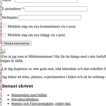
E-postadress
*
Webbplats
Meddela mig om nya kommentarer via e-post.
Meddela mig om nya inlägg via e-post.
Det är jag som är Militärmamman! Här får du hänga med i min fartfyll
några år sådär.
Låt dig inspireras av min goda mat, mitt hälsotänk och min enkelhet för
Jag älskar att träna, planera, experimentera i köket och att ha ordn
Senast skrivet
Marängtårta med blåbär
#givaktochbitihop
#metoo och Försvarsmakten, enligt mig.