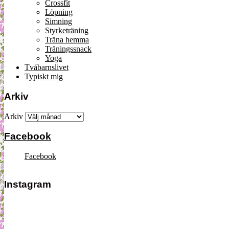
Crossfit
Löpning
Simning
Styrketräning
Träna hemma
Träningssnack
Yoga
Tvåbarnslivet
Typiskt mig
Arkiv
Arkiv
Facebook
Facebook
Instagram