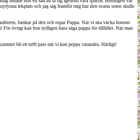
idag hittade hon ett sätt att ta sig igenom våra spärrar. Busungen var
n nyfynna lekplats och jag såg framför mig hur den svarta soten skulle
vrumsdörren, bankar på den och ropar Pappa. När vi ska väcka honom
 För övrigt kan hon tydligen bara säga pappa för tillfället. När man
kommer bli ett tufft pass när vi kan peppa varandra. Härligt!