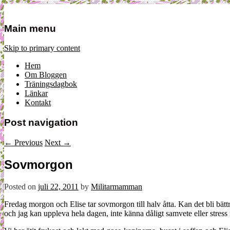
Mamma, militär och märkbart obekvä
Militärmamman
Main menu
Skip to primary content
Hem
Om Bloggen
Träningsdagbok
Länkar
Kontakt
Post navigation
←
Previous
Next
→
Sovmorgon
Posted on
juli 22, 2011
by
Militarmamman
Fredag morgon och Elise tar sovmorgon till halv åtta. Kan det bli bätt
och jag kan uppleva hela dagen, inte känna dåligt samvete eller stress