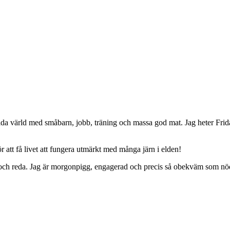
da värld med småbarn, jobb, träning och massa god mat. Jag heter Frid
 att få livet att fungera utmärkt med många järn i elden!
ing och reda. Jag är morgonpigg, engagerad och precis så obekväm som nö