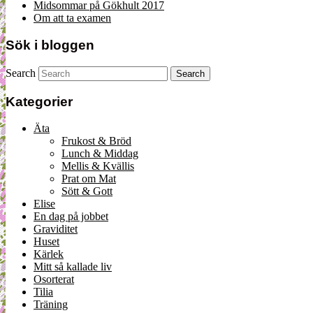
Midsommar på Gökhult 2017
Om att ta examen
Sök i bloggen
Search
Kategorier
Äta
Frukost & Bröd
Lunch & Middag
Mellis & Kvällis
Prat om Mat
Sött & Gott
Elise
En dag på jobbet
Graviditet
Huset
Kärlek
Mitt så kallade liv
Osorterat
Tilia
Träning