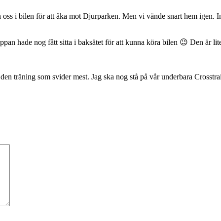
 i bilen för att åka mot Djurparken. Men vi vände snart hem igen. Inget
appan hade nog fått sitta i baksätet för att kunna köra bilen 😉 Den är li
den träning som svider mest. Jag ska nog stå på vår underbara Crosstrain