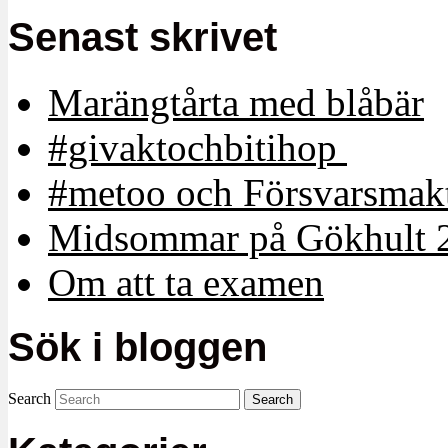
Senast skrivet
Marängtårta med blåbär
#givaktochbitihop
#metoo och Försvarsmakt
Midsommar på Gökhult 
Om att ta examen
Sök i bloggen
Search