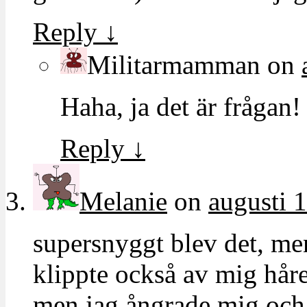
Reply
↓
Militarmamman
on
Haha, ja det är frågan!
Reply
↓
Melanie
on
augusti 
supersnyggt blev det, men 
klippte också av mig håre
men jag ångrade mig och 