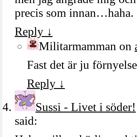
precis som innan…haha.
Reply
↓
Militarmamman
on
Fast det är ju förnyels
Reply
↓
Sussi - Livet i söder!
said: