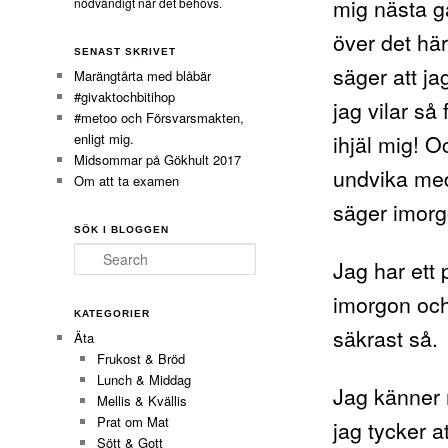
mig nästa gå
nödvändigt när det behövs.
över det hä
SENAST SKRIVET
säger att ja
Marängtårta med blåbär
#givaktochbitihop
jag vilar så
#metoo och Försvarsmakten,
ihjäl mig! O
enligt mig.
Midsommar på Gökhult 2017
undvika med
Om att ta examen
säger imorg
SÖK I BLOGGEN
Search
Jag har ett 
imorgon och
KATEGORIER
säkrast så.
Äta
Frukost & Bröd
Lunch & Middag
Jag känner m
Mellis & Kvällis
Prat om Mat
jag tycker at
Sött & Gott