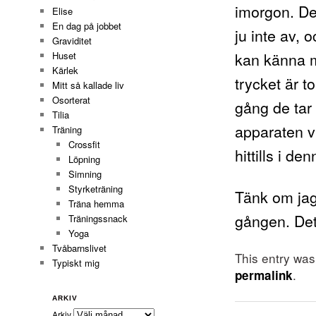
imorgon. Det 
Elise
En dag på jobbet
ju inte av, 
Graviditet
kan känna mi
Huset
Kärlek
trycket är t
Mitt så kallade liv
Osorterat
gång de tar 
Tilia
apparaten vi
Träning
Crossfit
hittills i de
Löpning
Simning
Styrketräning
Tänk om jag 
Träna hemma
gången. Det 
Träningssnack
Yoga
Tvåbarnslivet
This entry wa
Typiskt mig
.
permalink
ARKIV
Arkiv