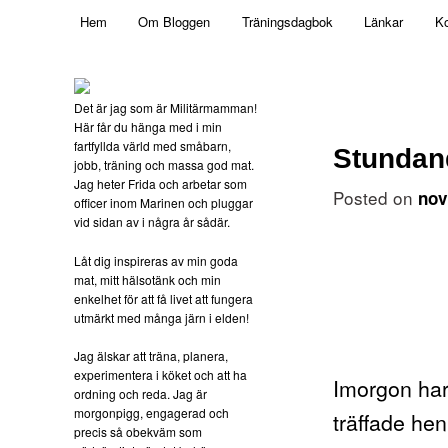
Main menu
Mamma, militär och märkbart obekväm
Hem
Om Bloggen
Träningsdagbok
Länkar
Ko
Skip to primary content
Militärmamman
Det är jag som är Militärmamman!
Här får du hänga med i min
fartfyllda värld med småbarn,
Stundan
jobb, träning och massa god mat.
Jag heter Frida och arbetar som
Posted on
nov
officer inom Marinen och pluggar
vid sidan av i några år sådär.
Låt dig inspireras av min goda
mat, mitt hälsotänk och min
enkelhet för att få livet att fungera
utmärkt med många järn i elden!
Jag älskar att träna, planera,
experimentera i köket och att ha
Imorgon har
ordning och reda. Jag är
morgonpigg, engagerad och
träffade he
precis så obekväm som