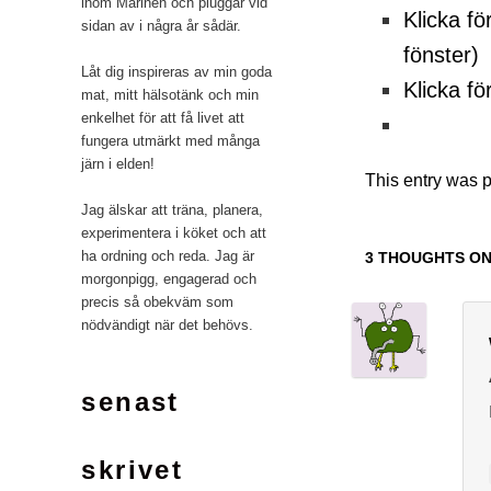
inom Marinen och pluggar vid
Klicka fö
sidan av i några år sådär.
fönster)
Låt dig inspireras av min goda
Klicka fö
mat, mitt hälsotänk och min
enkelhet för att få livet att
fungera utmärkt med många
järn i elden!
This entry was 
Jag älskar att träna, planera,
experimentera i köket och att
ha ordning och reda. Jag är
3 THOUGHTS ON
morgonpigg, engagerad och
precis så obekväm som
nödvändigt när det behövs.
senast
skrivet