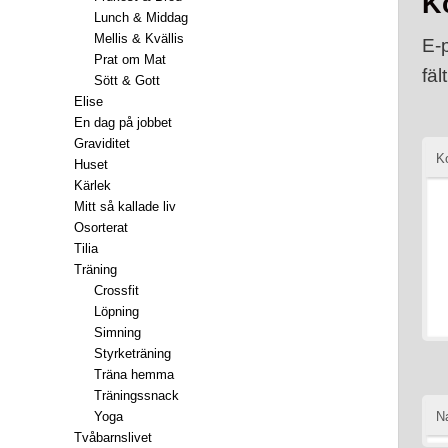
K
Lunch & Middag
Mellis & Kvällis
E-
Prat om Mat
fäl
Sött & Gott
Elise
En dag på jobbet
Graviditet
K
Huset
Kärlek
Mitt så kallade liv
Osorterat
Tilia
Träning
Crossfit
Löpning
Simning
Styrketräning
Träna hemma
Träningssnack
Yoga
N
Tvåbarnslivet