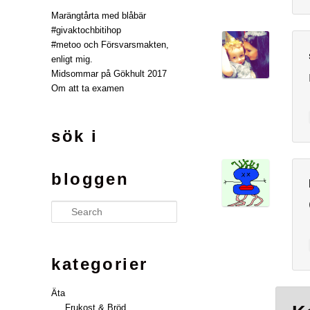
Marängtårta med blåbär
#givaktochbitihop
#metoo och Försvarsmakten,
enligt mig.
Midsommar på Gökhult 2017
Om att ta examen
sök i
bloggen
Search
kategorier
Äta
Frukost & Bröd