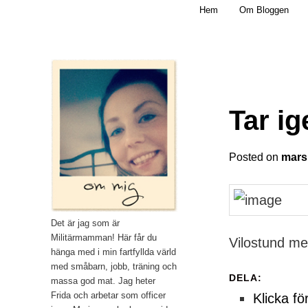
Main menu
Mamma, militär och märkbart obekväm
Hem
Om Bloggen
Skip to primary content
Militärmamman
Tar i
Posted on
mars
Det är jag som är
Militärmamman! Här får du
Vilostund med
hänga med i min fartfyllda värld
med småbarn, jobb, träning och
DELA:
massa god mat. Jag heter
Frida och arbetar som officer
Klicka fö