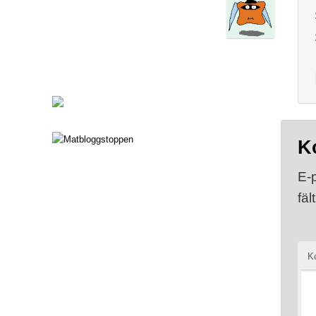
K
E-
fäl
K