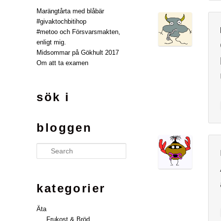
Marängtårta med blåbär
#givaktochbitihop
#metoo och Försvarsmakten,
enligt mig.
Midsommar på Gökhult 2017
Om att ta examen
sök i
bloggen
Search
kategorier
Äta
Frukost & Bröd