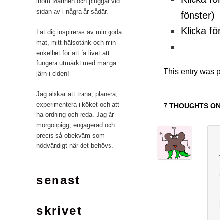
inom Marinen och pluggar vid
sidan av i några år sådär.
fönster)
Klicka fö
Låt dig inspireras av min goda
mat, mitt hälsotänk och min
enkelhet för att få livet att
fungera utmärkt med många
This entry was 
järn i elden!
Jag älskar att träna, planera,
experimentera i köket och att
7 THOUGHTS ON
ha ordning och reda. Jag är
morgonpigg, engagerad och
precis så obekväm som
nödvändigt när det behövs.
senast
skrivet