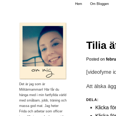
Main menu
Mamma, militär och märkbart obekväm
Hem
Om Bloggen
Skip to primary content
Militärmamman
Tilia 
Posted on
febru
[videofyme i
Det är jag som är
Att älska äg
Militärmamman! Här får du
hänga med i min fartfyllda värld
DELA:
med småbarn, jobb, träning och
massa god mat. Jag heter
Klicka fö
Frida och arbetar som officer
Klicka fö