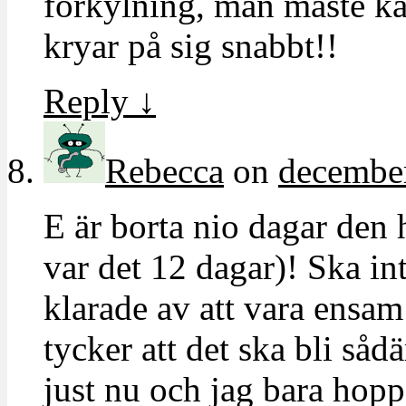
förkylning, man måste kä
kryar på sig snabbt!!
Reply
↓
Rebecca
on
december
E är borta nio dagar den h
var det 12 dagar)! Ska int
klarade av att vara ensa
tycker att det ska bli såd
just nu och jag bara hoppa