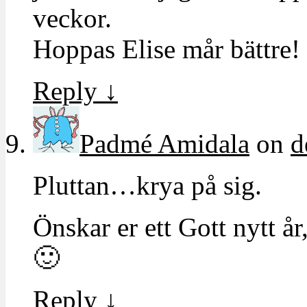
veckor.
Hoppas Elise mår bättre!
Reply
↓
Padmé Amidala
on
d
Pluttan…krya på sig.
Önskar er ett Gott nytt år
🙂
Reply
↓