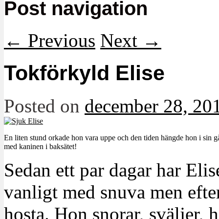
Post navigation
←
Previous
Next
→
Tokförkyld Elise
Posted on
december 28, 20
En liten stund orkade hon vara uppe och den tiden hängde hon i sin gå
med kaninen i baksätet!
Sedan ett par dagar har Elis
vanligt med snuva men efte
hosta. Hon snorar, sväljer, h