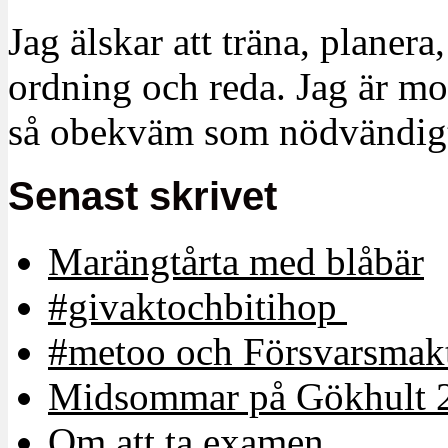
Jag älskar att träna, planera
ordning och reda. Jag är m
så obekväm som nödvändigt
Senast skrivet
Marängtårta med blåbär
#givaktochbitihop
#metoo och Försvarsmakt
Midsommar på Gökhult 
Om att ta examen