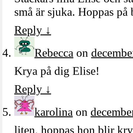
små är sjuka. Hoppas på b
Reply
↓
Rebecca
on
december
Krya på dig Elise!
Reply
↓
karolina
on
december
liten, hoppas hon blir kry