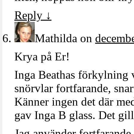
Reply
↓
Mathilda
on
decembe
Krya på Er!
Inga Beathas förkylning v
snörvlar fortfarande, sna
Känner ingen det där med
gav Inga B glass. Det gil
Jag använder fortfarande