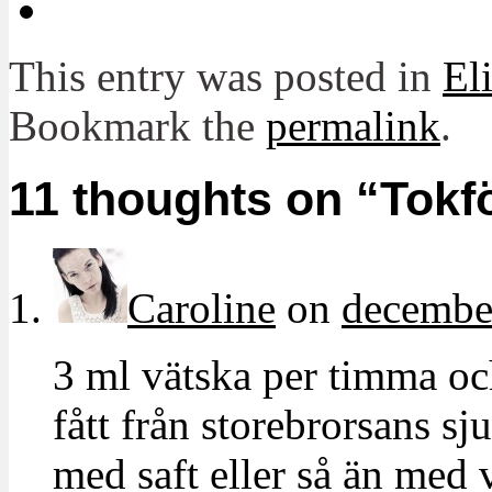
This entry was posted in
El
Bookmark the
permalink
.
11 thoughts on “
Tokf
Caroline
on
december
3 ml vätska per timma och 
fått från storebrorsans s
med saft eller så än med va