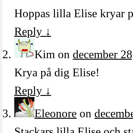
Hoppas lilla Elise kryar p
Reply
↓
Kim
on
december 28
Krya på dig Elise!
Reply
↓
Eleonore
on
decembe
Stackars lilla Elise och st