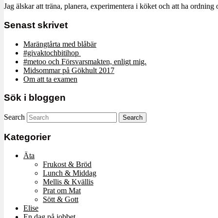
Jag älskar att träna, planera, experimentera i köket och att ha ordn
Senast skrivet
Marängtårta med blåbär
#givaktochbitihop
#metoo och Försvarsmakten, enligt mig.
Midsommar på Gökhult 2017
Om att ta examen
Sök i bloggen
Search
Kategorier
Äta
Frukost & Bröd
Lunch & Middag
Mellis & Kvällis
Prat om Mat
Sött & Gott
Elise
En dag på jobbet