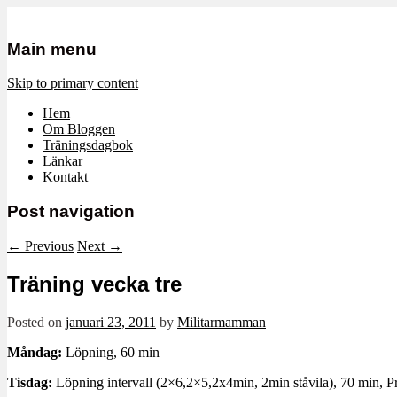
Mamma, militär och märkbart obekvä
Militärmamman
Main menu
Skip to primary content
Hem
Om Bloggen
Träningsdagbok
Länkar
Kontakt
Post navigation
←
Previous
Next
→
Träning vecka tre
Posted on
januari 23, 2011
by
Militarmamman
Måndag:
Löpning, 60 min
Tisdag:
Löpning intervall (2×6,2×5,2x4min, 2min ståvila), 70 min, 