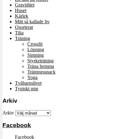
Graviditet
Huset
Kärlek
Mitt så kallade liv
Osorterat
Tilia
Träning
Crossfit
Löpning
Simning
Styrketräning
Träna hemma
Träningssnack
Yoga
Tvåbarnslivet
Typiskt mig
Arkiv
Arkiv
Facebook
Facebook