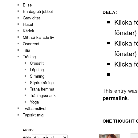
Elise
En dag på jobbet
DELA:
Graviditet
Klicka f
Huset
fönster)
Kärlek
Mitt så kallade liv
Klicka f
Osorterat
Tilia
fönster)
Träning
Klicka f
Crossfit
Löpning
Simning
Styrketräning
Träna hemma
This entry wa
Träningssnack
.
permalink
Yoga
Tvåbarnslivet
Typiskt mig
ONE THOUGHT O
ARKIV
Arkiv