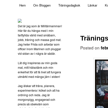
Main menu
Mamma, militär och märkbart obekväm
Hem
Om Bloggen
Träningsdagbok
Länkar
Ko
Skip to primary content
Militärmamman
Det är jag som är Militärmamman!
Här får du hänga med i min
fartfyllda värld med småbarn,
Tränings
jobb, träning och massa god mat.
Jag heter Frida och arbetar som
Posted on
feb
officer inom Marinen och pluggar
vid sidan av i några år sådär.
Låt dig inspireras av min goda
mat, mitt hälsotänk och min
enkelhet för att få livet att fungera
utmärkt med många järn i elden!
Jag älskar att träna, planera,
experimentera i köket och att ha
ordning och reda. Jag är
morgonpigg, engagerad och
precis så obekväm som