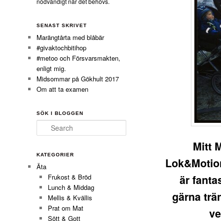
nödvändigt när det behövs.
SENAST SKRIVET
Marängtårta med blåbär
#givaktochbitihop
#metoo och Försvarsmakten,
enligt mig.
Midsommar på Gökhult 2017
Om att ta examen
SÖK I BLOGGEN
Search
Mitt 
KATEGORIER
Lok&Motion 
Äta
är fant
Frukost & Bröd
Lunch & Middag
gärna trän
Mellis & Kvällis
Prat om Mat
ve
Sött & Gott