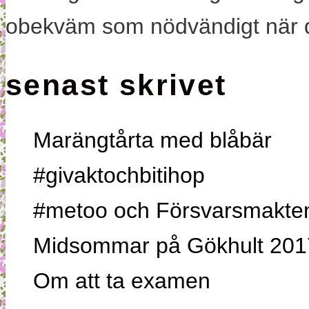
obekväm som nödvändigt när 
senast skrivet
Marängtårta med blåbär
#givaktochbitihop
#metoo och Försvarsmakten,
Midsommar på Gökhult 201
Om att ta examen