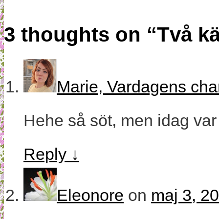
3 thoughts on “
Två k
Marie, Vardagens ch
Hehe så söt, men idag va
Reply
↓
Eleonore
on
maj 3, 20