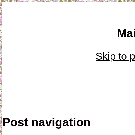
Mamma, militär och märkbart obekväm
Ma
Militärmamman
Skip to 
Post navigation