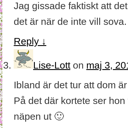
Jag gissade faktiskt att de
det är när de inte vill sova.
Reply
↓
Lise-Lott
on
maj 3, 20
Ibland är det tur att dom är
På det där kortete ser ho
näpen ut 🙂