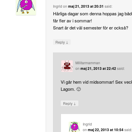
Ingrid
on
maj 21, 2013 at 20:31
said:
Härliga dagar som denna hoppas jag både
får fler av i sommar!
Snart är det väl semester för er också?
↓
Reply
Militarmamman
on
maj 21, 2013 at 22:42
said:
Vi går hem vid midsommar! Sex veck
Lagom. 🙂
↓
Reply
Ingrid
on
maj 22, 2013 at 10:54
said: