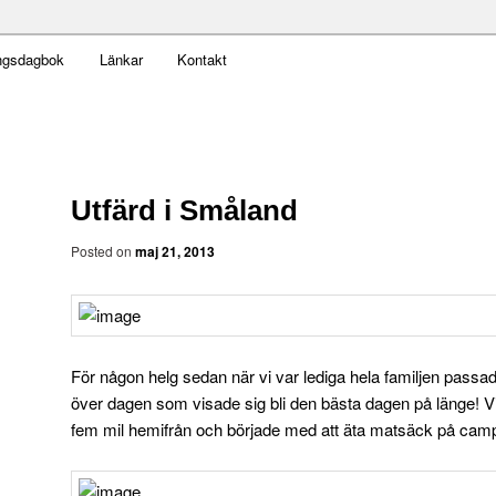
t obekväm
ngsdagbok
Länkar
Kontakt
an
Utfärd i Småland
Posted on
maj 21, 2013
För någon helg sedan när vi var lediga hela familjen passade 
över dagen som visade sig bli den bästa dagen på länge! Vi t
fem mil hemifrån och började med att äta matsäck på cam