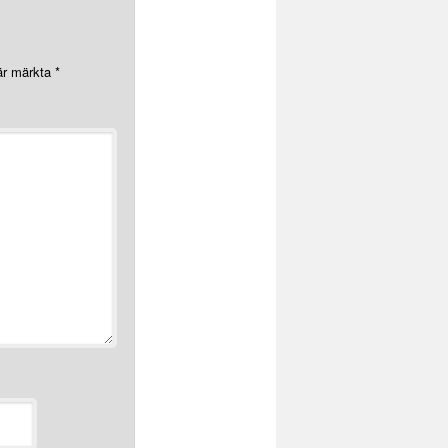
 är märkta
*