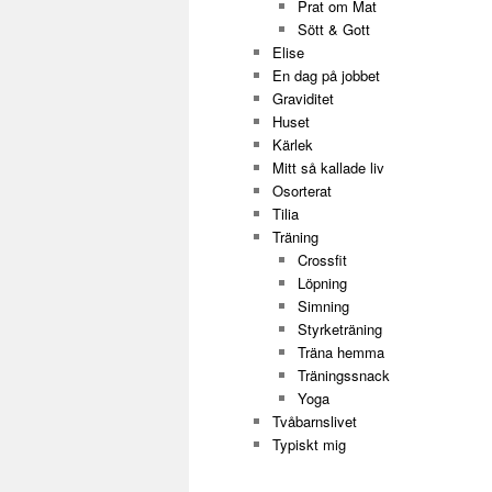
Prat om Mat
Sött & Gott
Elise
En dag på jobbet
Graviditet
Huset
Kärlek
Mitt så kallade liv
Osorterat
Tilia
Träning
Crossfit
Löpning
Simning
Styrketräning
Träna hemma
Träningssnack
Yoga
Tvåbarnslivet
Typiskt mig