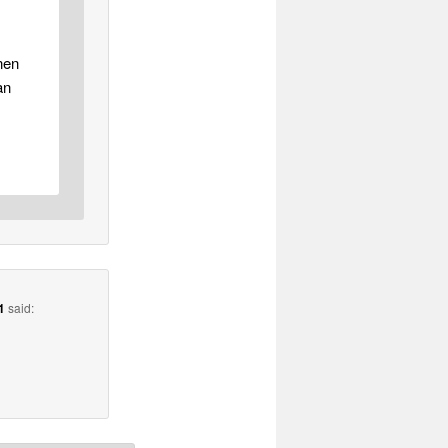
nen
an
1
said: