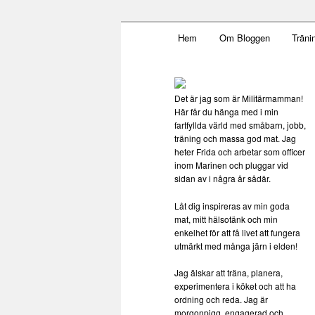
Main menu
Mamma, militär och märkbar
Hem
Om Bloggen
Träni
Skip to primary content
Militärmamm
Det är jag som är Militärmamman!
Här får du hänga med i min
fartfyllda värld med småbarn, jobb,
träning och massa god mat. Jag
heter Frida och arbetar som officer
inom Marinen och pluggar vid
sidan av i några år sådär.
Låt dig inspireras av min goda
mat, mitt hälsotänk och min
enkelhet för att få livet att fungera
utmärkt med många järn i elden!
Jag älskar att träna, planera,
experimentera i köket och att ha
ordning och reda. Jag är
morgonpigg, engagerad och