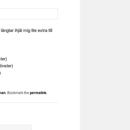
gtar ihjäl mig lite extra till
ter)
fönster)
)
man
. Bookmark the
permalink
.