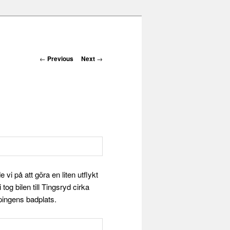
Post navigation
←
Previous
Next
→
vi på att göra en liten utflykt
og bilen till Tingsryd cirka
pingens badplats.