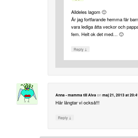
Alldeles lagom 🙂
Är jag fortfarande hemma får bar
vara lediga åtta veckor och papp
fem. Helt ok det med… 🙂
↓
Reply
Anna - mamma till Alva
on
maj 21, 2013 at 20:4
Här längtar vi också!!!
↓
Reply