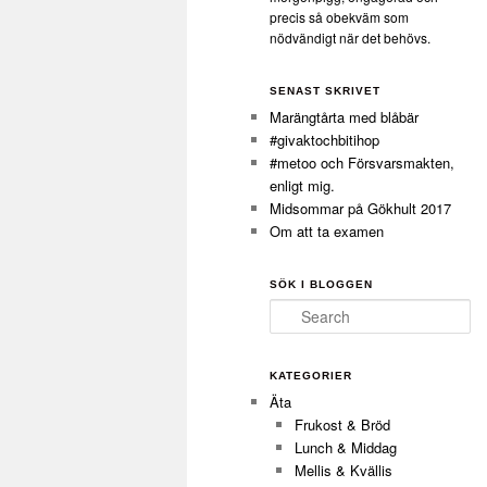
precis så obekväm som
nödvändigt när det behövs.
SENAST SKRIVET
Marängtårta med blåbär
#givaktochbitihop
#metoo och Försvarsmakten,
enligt mig.
Midsommar på Gökhult 2017
Om att ta examen
SÖK I BLOGGEN
Search
KATEGORIER
Äta
Frukost & Bröd
Lunch & Middag
Mellis & Kvällis