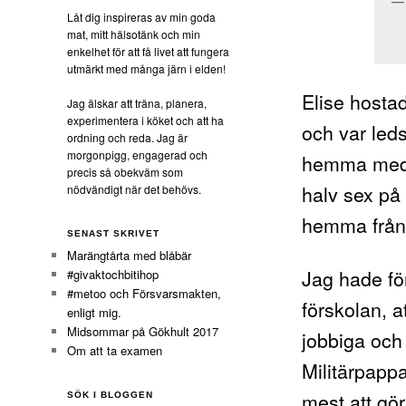
Låt dig inspireras av min goda
mat, mitt hälsotänk och min
enkelhet för att få livet att fungera
utmärkt med många järn i elden!
Elise hosta
Jag älskar att träna, planera,
experimentera i köket och att ha
och var led
ordning och reda. Jag är
morgonpigg, engagerad och
hemma med h
precis så obekväm som
halv sex p
nödvändigt när det behövs.
hemma från 
SENAST SKRIVET
Marängtårta med blåbär
Jag hade för
#givaktochbitihop
#metoo och Försvarsmakten,
förskolan, a
enligt mig.
Midsommar på Gökhult 2017
jobbiga och 
Om att ta examen
Militärpappa
mest att gö
SÖK I BLOGGEN