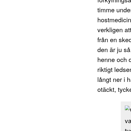
timme under
hostmedicin
verkligen at
från en ske
den är ju s
henne och de
riktigt leds
långt ner i h
otäckt, tyck