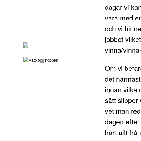
dagar vi kan
vara med en
och vi hinne
jobbet vilke
vinna/vinna-
Om vi befara
det närmast
innan vilka
sätt slipper
vet man re
dagen efter.
hört allt frå