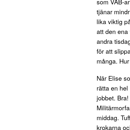
som VAB-ar 
tjänar mindr
lika viktig p
att den ena
andra tisdag
för att slip
många. Hur 
När Elise s
rätta en hel
jobbet. Bra
Militärmorf
middag. Tuf
krokarna o