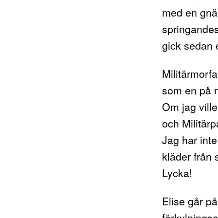
med en gnäl
springandes
gick sedan 
Militärmorf
som en på m
Om jag vill
och Militärp
Jag har inte
kläder från 
Lycka!
Elise går p
förkylnings