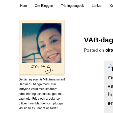
Main menu
Mamma, militär och märkbart obekväm
Hem
Om Bloggen
Träningsdagbok
Länkar
Ko
Skip to primary content
Militärmamman
VAB-dag
Posted on
okt
Det är jag som är Militärmamman!
Här får du hänga med i min
fartfyllda värld med småbarn,
jobb, träning och massa god mat.
Jag heter Frida och arbetar som
officer inom Marinen och pluggar
vid sidan av i några år sådär.