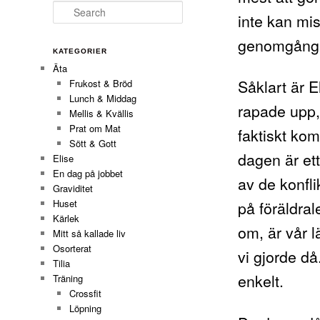
Search
inte kan mi
genomgångar
KATEGORIER
Äta
Såklart är El
Frukost & Bröd
Lunch & Middag
rapade upp,
Mellis & Kvällis
Prat om Mat
faktiskt ko
Sött & Gott
dagen är et
Elise
En dag på jobbet
av de konfl
Graviditet
på föräldral
Huset
Kärlek
om, är vår l
Mitt så kallade liv
Osorterat
vi gjorde d
Tilia
enkelt.
Träning
Crossfit
Löpning