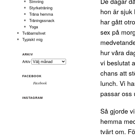
De dagar då
Simning
Styrketräning
hon är sjuk h
Träna hemma
har gått otr
Träningssnack
Yoga
sex på morg
Tvåbarnslivet
Typiskt mig
medvetande) 
hur våra dag
ARKIV
vi beslutat
Arkiv
chans att s
FACEBOOK
lunch. Vi ha
Facebook
passar oss u
INSTAGRAM
Så gjorde v
hemma med 
tvärt om. Fö