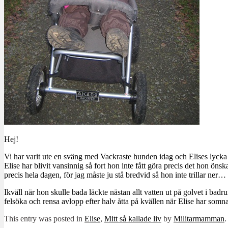
Hej!
Vi har varit ute en sväng med Vackraste hunden idag och Elises lycka v
Elise har blivit vansinnig så fort hon inte fått göra precis det hon önsk
precis hela dagen, för jag måste ju stå bredvid så hon inte trillar ner… 
Ikväll när hon skulle bada läckte nästan allt vatten ut på golvet i bad
felsöka och rensa avlopp efter halv åtta på kvällen när Elise har somn
This entry was posted in
Elise
,
Mitt så kallade liv
by
Militarmamman