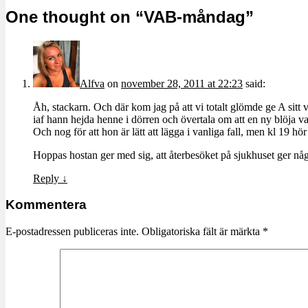
One thought on “
VAB-måndag
”
Alfva
on
november 28, 2011 at 22:23
said:
Åh, stackarn. Och där kom jag på att vi totalt glömde ge A sitt
iaf hann hejda henne i dörren och övertala om att en ny blöja va
Och nog för att hon är lätt att lägga i vanliga fall, men kl 19 hör 
Hoppas hostan ger med sig, att återbesöket på sjukhuset ger någ
Reply
↓
Kommentera
E-postadressen publiceras inte.
Obligatoriska fält är märkta
*