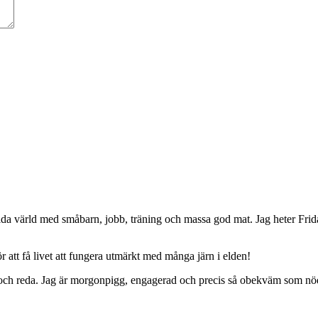
da värld med småbarn, jobb, träning och massa god mat. Jag heter Frid
 att få livet att fungera utmärkt med många järn i elden!
ing och reda. Jag är morgonpigg, engagerad och precis så obekväm som nö