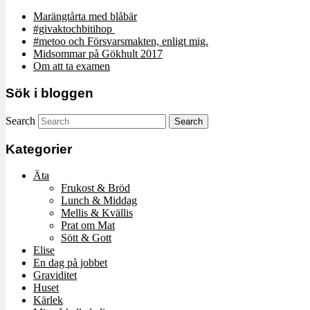
Marängtårta med blåbär
#givaktochbitihop
#metoo och Försvarsmakten, enligt mig.
Midsommar på Gökhult 2017
Om att ta examen
Sök i bloggen
Search
Kategorier
Äta
Frukost & Bröd
Lunch & Middag
Mellis & Kvällis
Prat om Mat
Sött & Gott
Elise
En dag på jobbet
Graviditet
Huset
Kärlek