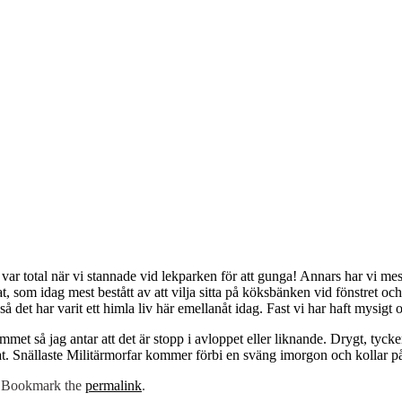
ar total när vi stannade vid lekparken för att gunga! Annars har vi mes
at, som idag mest bestått av att vilja sitta på köksbänken vid fönstret oc
så det har varit ett himla liv här emellanåt idag. Fast vi har haft mysigt 
rummet så jag antar att det är stopp i avloppet eller liknande. Drygt, ty
at. Snällaste Militärmorfar kommer förbi en sväng imorgon och kollar på 
. Bookmark the
permalink
.