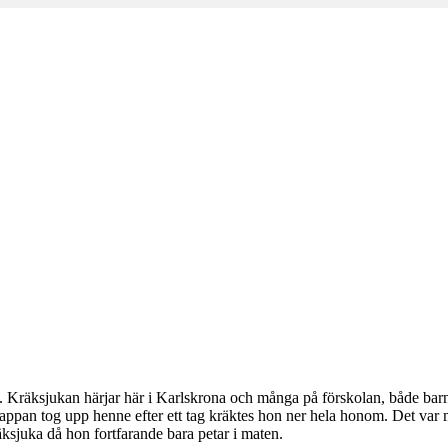
m
Kräksjukan härjar här i Karlskrona och många på förskolan, både barn o
ppan tog upp henne efter ett tag kräktes hon ner hela honom. Det var m
räksjuka då hon fortfarande bara petar i maten.