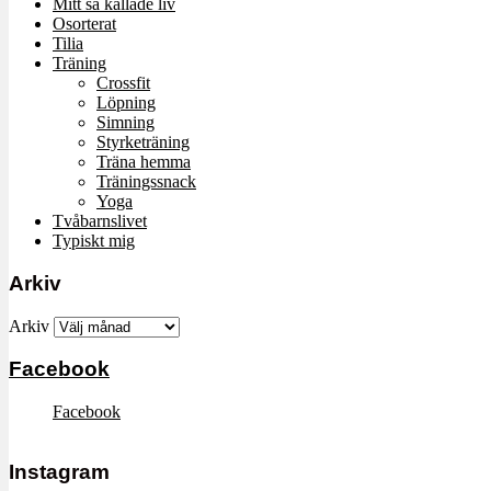
Mitt så kallade liv
Osorterat
Tilia
Träning
Crossfit
Löpning
Simning
Styrketräning
Träna hemma
Träningssnack
Yoga
Tvåbarnslivet
Typiskt mig
Arkiv
Arkiv
Facebook
Facebook
Instagram