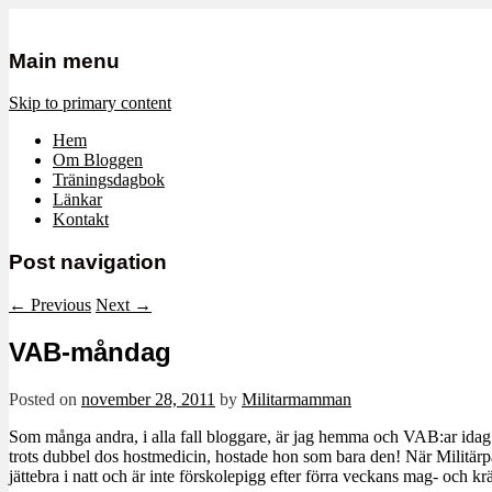
Mamma, militär och märkbart obekvä
Militärmamman
Main menu
Skip to primary content
Hem
Om Bloggen
Träningsdagbok
Länkar
Kontakt
Post navigation
←
Previous
Next
→
VAB-måndag
Posted on
november 28, 2011
by
Militarmamman
Som många andra, i alla fall bloggare, är jag hemma och VAB:ar idag. 
trots dubbel dos hostmedicin, hostade hon som bara den! När Militärpa
jättebra i natt och är inte förskolepigg efter förra veckans mag- och k