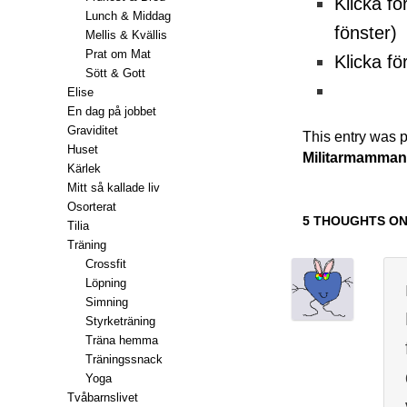
Klicka fö
Lunch & Middag
fönster)
Mellis & Kvällis
Prat om Mat
Klicka fö
Sött & Gott
Elise
En dag på jobbet
Graviditet
This entry was 
Huset
Militarmamma
Kärlek
Mitt så kallade liv
Osorterat
5 THOUGHTS ON
Tilia
Träning
Crossfit
Löpning
Simning
Styrketräning
Träna hemma
Träningssnack
Yoga
Tvåbarnslivet