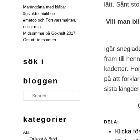
lätt. Sånt st
Marängtårta med blåbär
#givaktochbitihop
#metoo och Försvarsmakten,
Vill man bl
enligt mig.
Midsommar på Gökhult 2017
Om att ta examen
Igår sneglad
fram till hen
sök i
kadetter. Hon
på att förkla
bloggen
sista längder
Search
kategorier
DELA:
Klicka fö
Äta
Frukost & Bröd