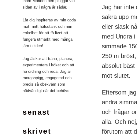
inom Marinen och pluggar vid
Jag har inte 
sidan av i några år sådär.
säkra upp me
Låt dig inspireras av min goda
eller slask n
mat, mitt hälsotänk och min
enkelhet för att få livet att
med Undra i 
fungera utmärkt med många
simmade 1500
järn i elden!
250 m bröst,
Jag älskar att träna, planera,
absolut bäst 
experimentera i köket och att
ha ordning och reda. Jag är
mot slutet.
morgonpigg, engagerad och
precis så obekväm som
nödvändigt när det behövs.
Eftersom jag 
andra simmar
senast
och frågar om
alla. Och ne
skrivet
förutom att d