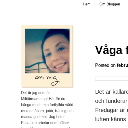
Main menu
Mamma, militär och märkbart obekväm
Hem
Om Bloggen
Skip to primary content
Militärmamman
Våga 
Posted on
febru
Det är kallar
Det är jag som är
Militärmamman! Här får du
och funderar
hänga med i min fartfyllda värld
Fredagar är 
med småbarn, jobb, träning och
massa god mat. Jag heter
luften känns
Frida och arbetar som officer