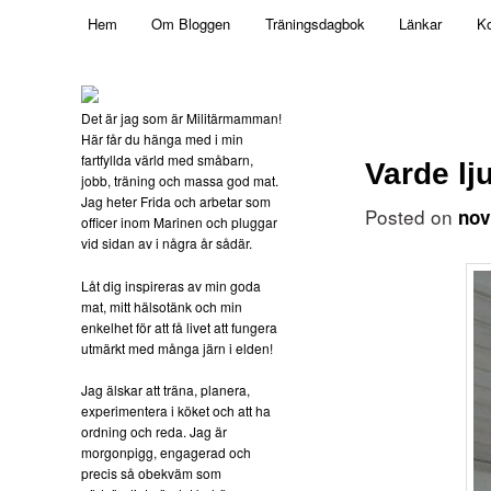
Main menu
Mamma, militär och märkbart obekväm
Hem
Om Bloggen
Träningsdagbok
Länkar
Ko
Skip to primary content
Militärmamman
Det är jag som är Militärmamman!
Här får du hänga med i min
fartfyllda värld med småbarn,
Varde lj
jobb, träning och massa god mat.
Jag heter Frida och arbetar som
Posted on
nov
officer inom Marinen och pluggar
vid sidan av i några år sådär.
Låt dig inspireras av min goda
mat, mitt hälsotänk och min
enkelhet för att få livet att fungera
utmärkt med många järn i elden!
Jag älskar att träna, planera,
experimentera i köket och att ha
ordning och reda. Jag är
morgonpigg, engagerad och
precis så obekväm som