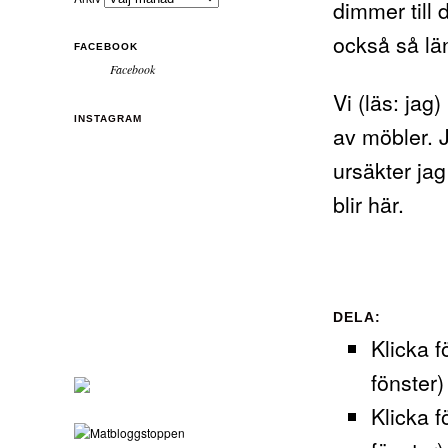
dimmer till 
också så lä
FACEBOOK
Facebook
Vi (läs: jag
INSTAGRAM
av möbler. 
ursäkter jag
blir här.
DELA:
Klicka f
fönster)
Klicka f