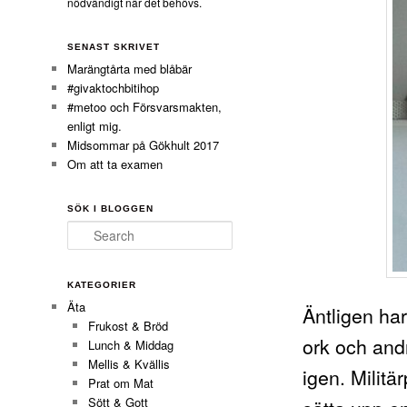
nödvändigt när det behövs.
SENAST SKRIVET
Marängtårta med blåbär
#givaktochbitihop
#metoo och Försvarsmakten,
enligt mig.
Midsommar på Gökhult 2017
Om att ta examen
SÖK I BLOGGEN
Search
KATEGORIER
Äta
Äntligen har
Frukost & Bröd
ork och andr
Lunch & Middag
Mellis & Kvällis
igen. Militä
Prat om Mat
Sött & Gott