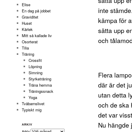
sätta upp e
Elise
inte stämde.
En dag på jobbet
Graviditet
kämpa för a
Huset
sätta upp en
Kärlek
Mitt så kallade liv
och tålamod 
Osorterat
Tilia
Träning
Crossfit
Löpning
Simning
Flera lampor
Styrketräning
där är det j
Träna hemma
Träningssnack
utan detta l
Yoga
och de ska 
Tvåbarnslivet
Typiskt mig
det var viss
Nu hängde j
ARKIV
Arkiv