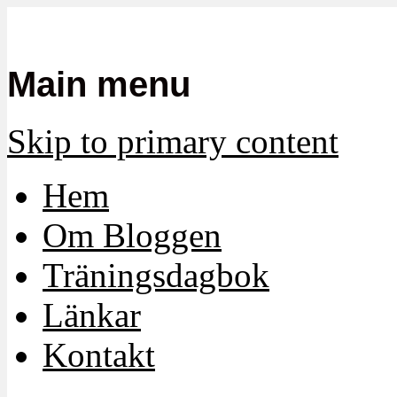
Mamma, militär och märkbart obekvä
Militärmamman
Main menu
Skip to primary content
Hem
Om Bloggen
Träningsdagbok
Länkar
Kontakt