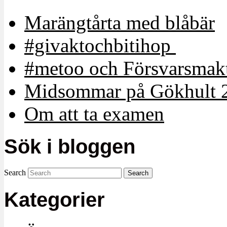
Marängtårta med blåbär
#givaktochbitihop
#metoo och Försvarsmakt
Midsommar på Gökhult 
Om att ta examen
Sök i bloggen
Search
Kategorier