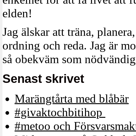
elden!
Jag älskar att träna, planera
ordning och reda. Jag är m
så obekväm som nödvändigt
Senast skrivet
Marängtårta med blåbär
#givaktochbitihop
#metoo och Försvarsmakt