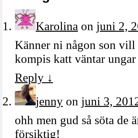
Karolina
on
juni 2, 
Känner ni någon son vill h
kompis katt väntar ungar
Reply
↓
jenny
on
juni 3, 201
ohh men gud så söta de ä
försiktig!