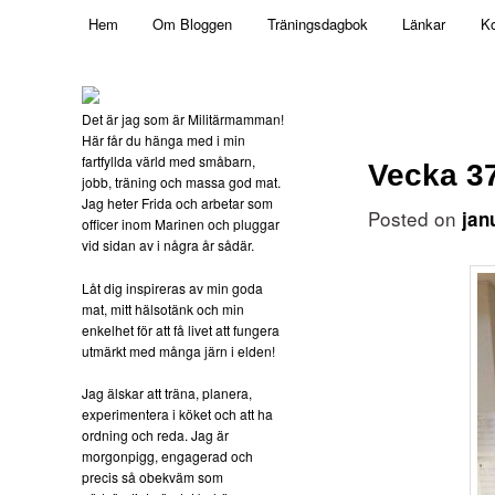
Main menu
Mamma, militär och märkbart obekväm
Hem
Om Bloggen
Träningsdagbok
Länkar
Ko
Skip to primary content
Militärmamman
Det är jag som är Militärmamman!
Här får du hänga med i min
fartfyllda värld med småbarn,
Vecka 3
jobb, träning och massa god mat.
Jag heter Frida och arbetar som
Posted on
jan
officer inom Marinen och pluggar
vid sidan av i några år sådär.
Låt dig inspireras av min goda
mat, mitt hälsotänk och min
enkelhet för att få livet att fungera
utmärkt med många järn i elden!
Jag älskar att träna, planera,
experimentera i köket och att ha
ordning och reda. Jag är
morgonpigg, engagerad och
precis så obekväm som