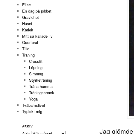
Elise
En dag på jobbet
Graviditet
Huset
Kärlek
Mitt så kallade liv
Osorterat
Tilia
Träning
Crossfit
Löpning
Simning
Styrketräning
Träna hemma
Träningssnack
Yoga
Tvåbarnslivet
Typiskt mig
ARKIV
Jag glömde 
Arkiv