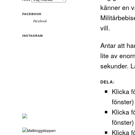
känner en v
FACEBOOK
Militärbebi
Facebook
vill.
INSTAGRAM
Antar att ha
lite av eno
sekunder. L
DELA:
Klicka f
fönster)
Klicka f
fönster)
Klicka f