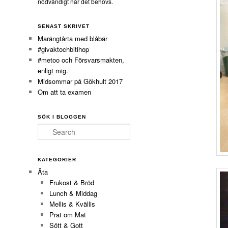
nödvändigt när det behövs.
SENAST SKRIVET
Marängtårta med blåbär
#givaktochbitihop
#metoo och Försvarsmakten,
enligt mig.
Midsommar på Gökhult 2017
Om att ta examen
SÖK I BLOGGEN
Search
KATEGORIER
Äta
Frukost & Bröd
Lunch & Middag
Mellis & Kvällis
Prat om Mat
Sött & Gott