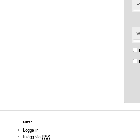
E
W
META
Logga in
Inlägg via
RSS