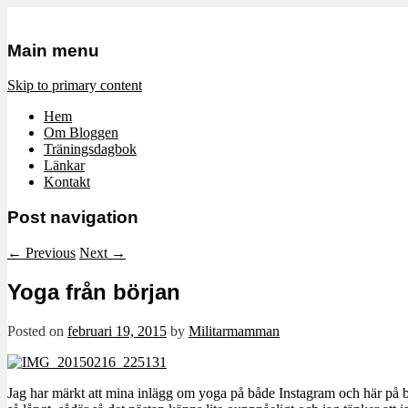
Mamma, militär och märkbart obekvä
Militärmamman
Main menu
Skip to primary content
Hem
Om Bloggen
Träningsdagbok
Länkar
Kontakt
Post navigation
←
Previous
Next
→
Yoga från början
Posted on
februari 19, 2015
by
Militarmamman
Jag har märkt att mina inlägg om yoga på både Instagram och här på blog