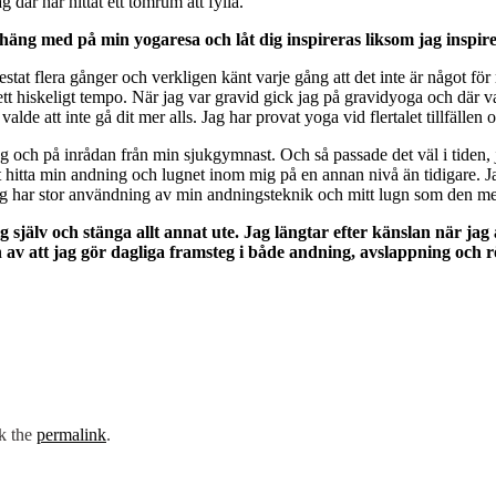
g där har hittat ett tomrum att fylla.
 häng med på min yogaresa och låt dig inspireras liksom jag inspire
testat flera gånger och verkligen känt varje gång att det inte är något 
 ett hiskeligt tempo. När jag var gravid gick jag på gravidyoga och där va
 valde att inte gå dit mer alls. Jag har provat yoga vid flertalet tillfällen
ch på inrådan från min sjukgymnast. Och så passade det väl i tiden, jag 
tt hitta min andning och lugnet inom mig på en annan nivå än tidigare. 
g har stor användning av min andningsteknik och mitt lugn som den men
mig själv och stänga allt annat ute. Jag längtar efter känslan när
 av att jag gör dagliga framsteg i både andning, avslappning och r
k the
permalink
.