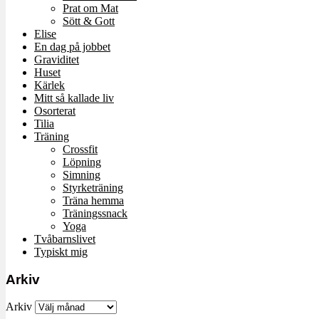
Prat om Mat
Sött & Gott
Elise
En dag på jobbet
Graviditet
Huset
Kärlek
Mitt så kallade liv
Osorterat
Tilia
Träning
Crossfit
Löpning
Simning
Styrketräning
Träna hemma
Träningssnack
Yoga
Tvåbarnslivet
Typiskt mig
Arkiv
Arkiv