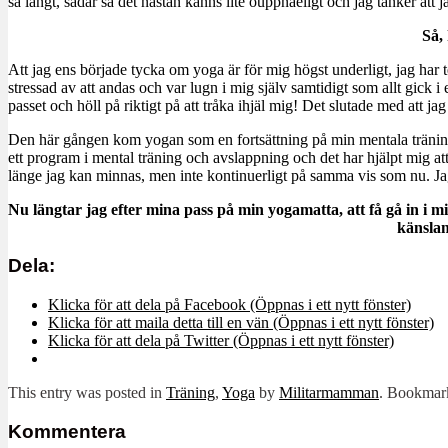
så långt, sådär så det nästan känns lite ouppnåeligt och jag tänker att ja
Så,
Att jag ens började tycka om yoga är för mig högst underligt, jag har 
stressad av att andas och var lugn i mig själv samtidigt som allt gick i
passet och höll på riktigt på att tråka ihjäl mig! Det slutade med att jag
Den här gången kom yogan som en fortsättning på min mentala träning o
ett program i mental träning och avslappning och det har hjälpt mig a
länge jag kan minnas, men inte kontinuerligt på samma vis som nu. Ja
Nu längtar jag efter mina pass på min yogamatta, att få gå in i 
känslan
Dela:
Klicka för att dela på Facebook (Öppnas i ett nytt fönster)
Klicka för att maila detta till en vän (Öppnas i ett nytt fönster)
Klicka för att dela på Twitter (Öppnas i ett nytt fönster)
This entry was posted in
Träning
,
Yoga
by
Militarmamman
. Bookmar
Kommentera