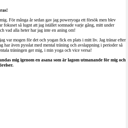
ras!
för mig. För många år sedan gav jag poweryoga ett försök men blev
r fokuset så lugnt att jag istället somnade varje gång, mitt under
 och vad alla heter har jag inte en aning om!
var mogen för det och yogan fick en plats i mitt liv. Jag tränar efter
Jag har även pysslat med mental träning och avslappning i perioder så
tala träningen ger mig, i min yoga och vice versa!
 jag andas mig igenom en asana som är lagom utmanande för mig och
örelser.