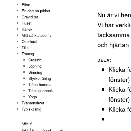
Elise
En dag på jobbet
Nu är vi hem
Graviditet
Vi har verkl
Huset
Kärlek
tacksamma f
Mitt så kallade liv
Osorterat
och hjärtan
Tilia
Träning
Crossfit
DELA:
Löpning
Klicka f
Simning
fönster)
Styrketräning
Träna hemma
Klicka f
Träningssnack
Yoga
fönster)
Tvåbarnslivet
Klicka f
Typiskt mig
ARKIV
Arkiv