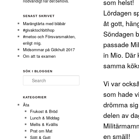
som helst!
nödvändigt när det behövs.
Lördagen sp
SENAST SKRIVET
åt gott, hä
Marängtårta med blåbär
#givaktochbitihop
Söndagen be
#metoo och Försvarsmakten,
passade Mili
enligt mig.
Midsommar på Gökhult 2017
in Mio. Där k
Om att ta examen
samma kökss
SÖK I BLOGGEN
Search
Vi var ocks
som hade visn
KATEGORIER
drömma sig 
Äta
Frukost & Bröd
delen av da
Lunch & Middag
Militärmamma
Mellis & Kvällis
Prat om Mat
en smäll!
Sött & Gott