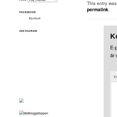
This entry wa
.
permalink
FACEBOOK
Facebook
INSTAGRAM
K
E-p
är
K