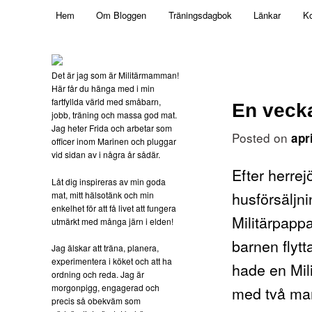
Main menu
Mamma, militär och märkbart obekväm
Hem
Om Bloggen
Träningsdagbok
Länkar
Ko
Skip to primary content
Militärmamman
Det är jag som är Militärmamman!
Här får du hänga med i min
fartfyllda värld med småbarn,
En vecka
jobb, träning och massa god mat.
Jag heter Frida och arbetar som
Posted on
apr
officer inom Marinen och pluggar
vid sidan av i några år sådär.
Efter herrej
Låt dig inspireras av min goda
husförsäljn
mat, mitt hälsotänk och min
enkelhet för att få livet att fungera
Militärpapp
utmärkt med många järn i elden!
barnen flyt
Jag älskar att träna, planera,
experimentera i köket och att ha
hade en Mili
ordning och reda. Jag är
morgonpigg, engagerad och
med två mam
precis så obekväm som