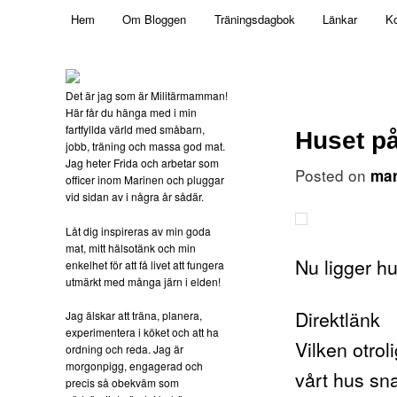
Main menu
Mamma, militär och märkbart obekväm
Hem
Om Bloggen
Träningsdagbok
Länkar
Ko
Skip to primary content
Militärmamman
Det är jag som är Militärmamman!
Här får du hänga med i min
fartfyllda värld med småbarn,
Huset p
jobb, träning och massa god mat.
Jag heter Frida och arbetar som
Posted on
mar
officer inom Marinen och pluggar
vid sidan av i några år sådär.
Låt dig inspireras av min goda
mat, mitt hälsotänk och min
Nu ligger h
enkelhet för att få livet att fungera
utmärkt med många järn i elden!
Direktlänk
Jag älskar att träna, planera,
experimentera i köket och att ha
Vilken otrol
ordning och reda. Jag är
morgonpigg, engagerad och
vårt hus sn
precis så obekväm som