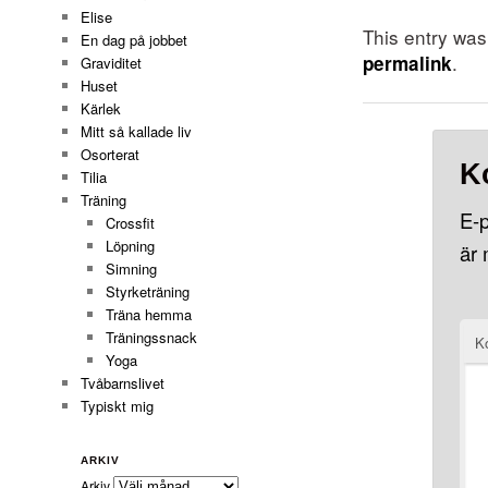
Elise
This entry wa
En dag på jobbet
.
permalink
Graviditet
Huset
Kärlek
Mitt så kallade liv
Osorterat
K
Tilia
Träning
E-p
Crossfit
Löpning
är
Simning
Styrketräning
Träna hemma
Träningssnack
K
Yoga
Tvåbarnslivet
Typiskt mig
ARKIV
Arkiv