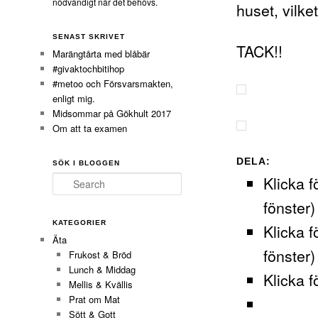
nödvändigt när det behövs.
huset, vilket
SENAST SKRIVET
TACK!!
Marängtårta med blåbär
#givaktochbitihop
#metoo och Försvarsmakten,
enligt mig.
Midsommar på Gökhult 2017
Om att ta examen
DELA:
SÖK I BLOGGEN
Klicka f
Search
fönster)
KATEGORIER
Klicka f
Äta
fönster)
Frukost & Bröd
Lunch & Middag
Klicka f
Mellis & Kvällis
Prat om Mat
Sött & Gott