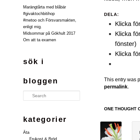
Marängtårta med blåbär
#givaktochbitihop
DELA:
#metoo och Försvarsmakten,
Klicka fö
enligt mig.
Klicka fö
Midsommar på Gökhult 2017
Om att ta examen
fönster)
Klicka fö
sök i
bloggen
This entry was 
permalink
.
Search
ONE THOUGHT O
kategorier
Äta
Frukost & Bröd