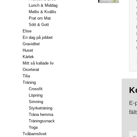
Lunch & Middag
Mellis & Kvällis
Prat om Mat
Sött & Gott
Elise
En dag på jobbet
Graviditet
Huset
Kärlek
Mitt så kallade liv
Osorterat
Tilia
Träning
K
Crossfit
Löpning
Simning
E-
Styrketräning
fäl
Träna hemma
Träningssnack
Yoga
Tvåbarnslivet