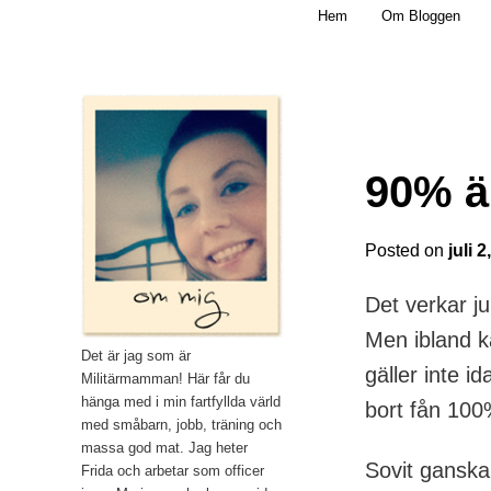
Main menu
Mamma, militär och märkbart obekväm
Hem
Om Bloggen
Skip to primary content
Militärmamman
90% ä
Posted on
juli 
Det verkar j
Men ibland k
Det är jag som är
gäller inte i
Militärmamman! Här får du
hänga med i min fartfyllda värld
bort fån 100
med småbarn, jobb, träning och
massa god mat. Jag heter
Sovit ganska 
Frida och arbetar som officer