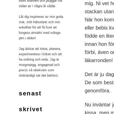
inom Marinen och pluggar vid
mig. Ni vet 
sidan av i några år sådär.
stackan utan
Låt dig inspireras av min goda
När hon kom 
mat, mitt hälsotänk och min
eller bebis k
enkelhet för att få livet att
fungera utmärkt med många
födde en liten
järn i elden!
innan hon för
Jag älskar att träna, planera,
förbi, även o
experimentera i köket och att
läkarronden!
ha ordning och reda. Jag är
morgonpigg, engagerad och
precis så obekväm som
Det är ju da
nödvändigt när det behövs.
De som bestä
genomföra.
senast
Nu inväntar j
skrivet
kissa, men ma