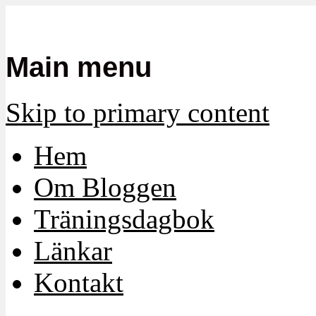
Mamma, militär och märkbart obekvä
Militärmamman
Main menu
Skip to primary content
Hem
Om Bloggen
Träningsdagbok
Länkar
Kontakt