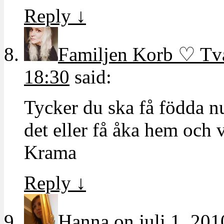
Reply
↓
Familjen Korb ♡ T
18:30
said:
Tycker du ska få födda nu
det eller få åka hem och v
Krama
Reply
↓
Hanna
on
juli 1, 201