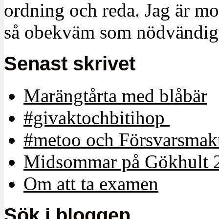
ordning och reda. Jag är m
så obekväm som nödvändigt
Senast skrivet
Marängtårta med blåbär
#givaktochbitihop
#metoo och Försvarsmakt
Midsommar på Gökhult 
Om att ta examen
Sök i bloggen