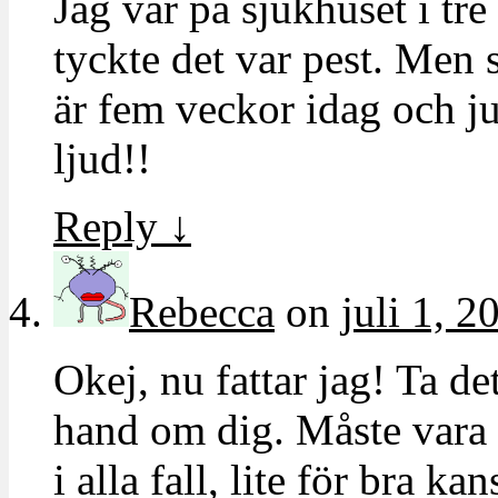
Jag var på sjukhuset i tr
tyckte det var pest. Men 
är fem veckor idag och ju
ljud!!
Reply
↓
Rebecca
on
juli 1, 2
Okej, nu fattar jag! Ta de
hand om dig. Måste vara s
i alla fall, lite för bra k