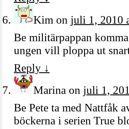
Kim
on
juli 1, 2010 
Be militärpappan komma 
ungen vill ploppa ut snar
Reply
↓
Marina
on
juli 1, 20
Be Pete ta med Nattfåk av
böckerna i serien True b