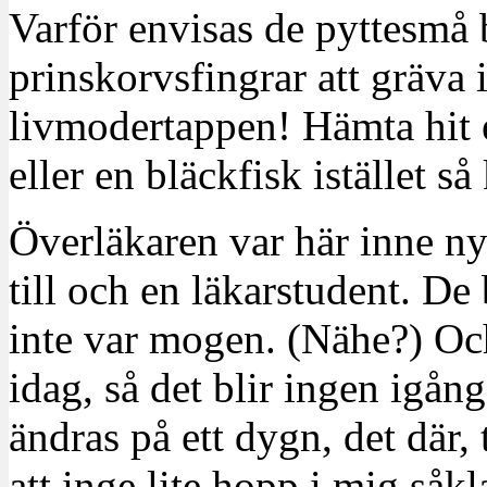
Varför envisas de pyttesm
prinskorvsfingrar att gräva 
livmodertappen! Hämta hit 
eller en bläckfisk istället s
Överläkaren var här inne ny
till och en läkarstudent. De
inte var mogen. (Nähe?) Och
idag, så det blir ingen igån
ändras på ett dygn, det där,
att inge lite hopp i mig såkla