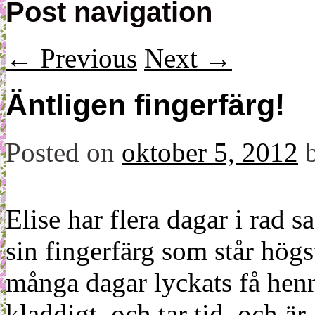
Post navigation
←
Previous
Next
→
Äntligen fingerfärg!
Posted on
oktober 5, 2012
Elise har flera dagar i rad s
sin fingerfärg som står högst
många dagar lyckats få hen
kladdigt, och tar tid, och är