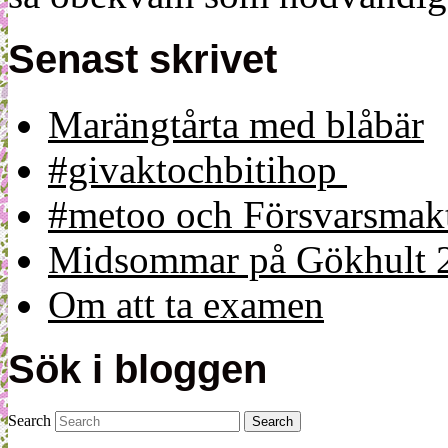
Senast skrivet
Marängtårta med blåbär
#givaktochbitihop
#metoo och Försvarsmakt
Midsommar på Gökhult 
Om att ta examen
Sök i bloggen
Search