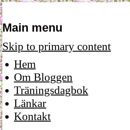
Mamma, militär och märkbart obekvä
Militärmamman
Main menu
Skip to primary content
Hem
Om Bloggen
Träningsdagbok
Länkar
Kontakt