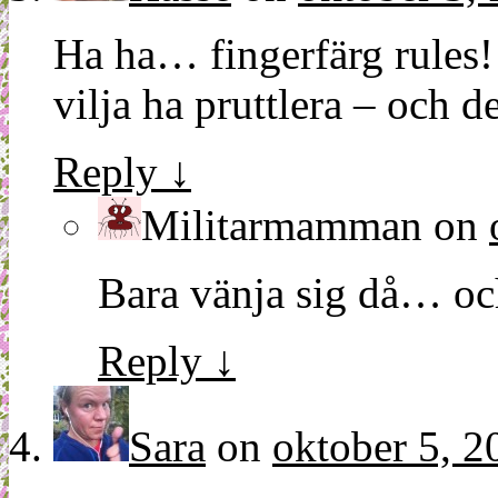
Ha ha… fingerfärg rules!
vilja ha pruttlera – och de
Reply
↓
Militarmamman
on
Bara vänja sig då… och 
Reply
↓
Sara
on
oktober 5, 2